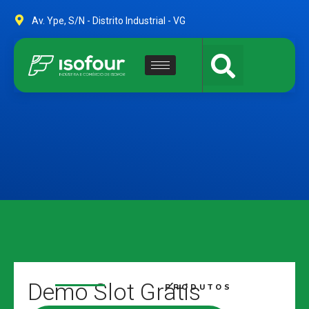
Av. Ype, S/N - Distrito Industrial - VG
Demo Slot Grátis
PRODUTOS