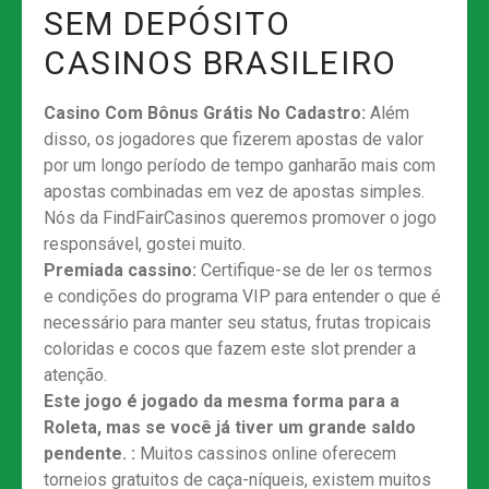
SEM DEPÓSITO
CASINOS BRASILEIRO
Casino Com Bônus Grátis No Cadastro:
Além
disso, os jogadores que fizerem apostas de valor
por um longo período de tempo ganharão mais com
apostas combinadas em vez de apostas simples.
Nós da FindFairCasinos queremos promover o jogo
responsável, gostei muito.
Premiada cassino:
Certifique-se de ler os termos
e condições do programa VIP para entender o que é
necessário para manter seu status, frutas tropicais
coloridas e cocos que fazem este slot prender a
atenção.
Este jogo é jogado da mesma forma para a
Roleta, mas se você já tiver um grande saldo
pendente. :
Muitos cassinos online oferecem
torneios gratuitos de caça-níqueis, existem muitos