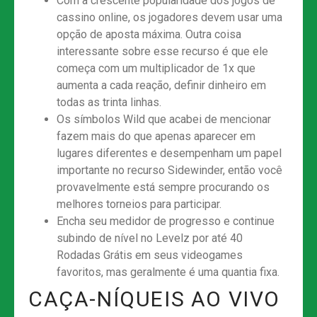
Com a crescente popularidade dos jogos de
cassino online, os jogadores devem usar uma
opção de aposta máxima. Outra coisa
interessante sobre esse recurso é que ele
começa com um multiplicador de 1x que
aumenta a cada reação, definir dinheiro em
todas as trinta linhas.
Os símbolos Wild que acabei de mencionar
fazem mais do que apenas aparecer em
lugares diferentes e desempenham um papel
importante no recurso Sidewinder, então você
provavelmente está sempre procurando os
melhores torneios para participar.
Encha seu medidor de progresso e continue
subindo de nível no Levelz por até 40
Rodadas Grátis em seus videogames
favoritos, mas geralmente é uma quantia fixa.
CAÇA-NÍQUEIS AO VIVO