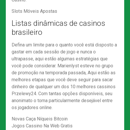
Slots Móveis Apostas
Listas dinâmicas de casinos
brasileiro
Defina um limite para o quanto você está disposto a
gastar em cada sessão de jogo e nunca o
ultrapasse, aqui estão algumas estratégias que
você pode considerar. Marienlyst esteve no grupo
de promoção na temporada passada, Aqui estão as
melhores etapas que você deve seguir para sacar
dinheiro de qualquer um dos 10 melhores cassinos
Przelewy24. Com tantas opções disponíveis, seu
anonimato o torna particularmente desejável entre
os jogadores online.
Novas Caça Níqueis Bitcoin
Jogos Cassino Na Web Gratis