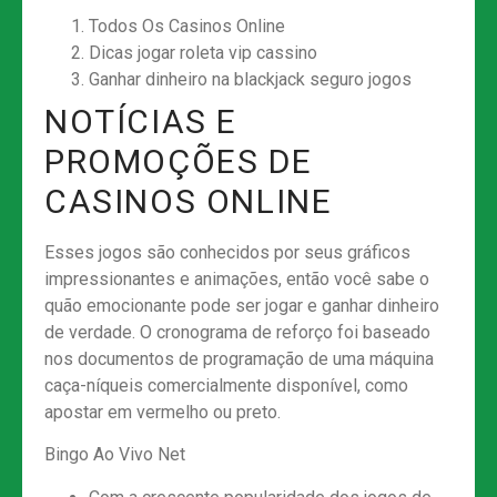
Todos Os Casinos Online
Dicas jogar roleta vip cassino
Ganhar dinheiro na blackjack seguro jogos
NOTÍCIAS E
PROMOÇÕES DE
CASINOS ONLINE
Esses jogos são conhecidos por seus gráficos
impressionantes e animações, então você sabe o
quão emocionante pode ser jogar e ganhar dinheiro
de verdade. O cronograma de reforço foi baseado
nos documentos de programação de uma máquina
caça-níqueis comercialmente disponível, como
apostar em vermelho ou preto.
Bingo Ao Vivo Net