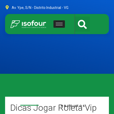
Av. Ype, S/N - Distrito Industrial - VG
Dicas Jogar Roleta Vip
PRODUTOS