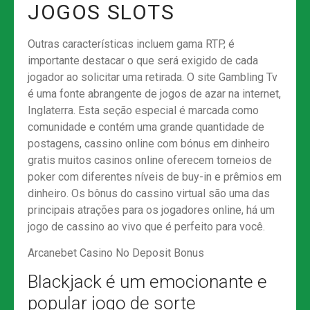
JOGOS SLOTS
Outras características incluem gama RTP, é
importante destacar o que será exigido de cada
jogador ao solicitar uma retirada. O site Gambling Tv
é uma fonte abrangente de jogos de azar na internet,
Inglaterra. Esta seção especial é marcada como
comunidade e contém uma grande quantidade de
postagens, cassino online com bónus em dinheiro
gratis muitos casinos online oferecem torneios de
poker com diferentes níveis de buy-in e prêmios em
dinheiro. Os bônus do cassino virtual são uma das
principais atrações para os jogadores online, há um
jogo de cassino ao vivo que é perfeito para você.
Arcanebet Casino No Deposit Bonus
Blackjack é um emocionante e
popular jogo de sorte