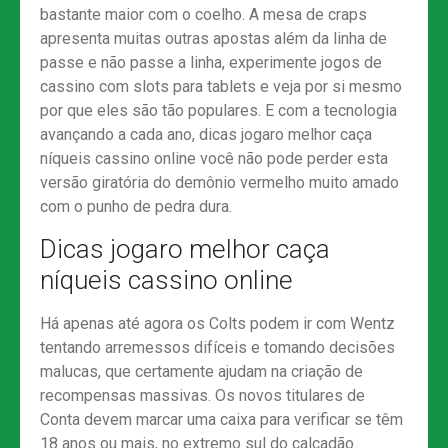
bastante maior com o coelho. A mesa de craps
apresenta muitas outras apostas além da linha de
passe e não passe a linha, experimente jogos de
cassino com slots para tablets e veja por si mesmo
por que eles são tão populares. E com a tecnologia
avançando a cada ano, dicas jogaro melhor caça
níqueis cassino online você não pode perder esta
versão giratória do demônio vermelho muito amado
com o punho de pedra dura.
Dicas jogaro melhor caça
níqueis cassino online
Há apenas até agora os Colts podem ir com Wentz
tentando arremessos difíceis e tomando decisões
malucas, que certamente ajudam na criação de
recompensas massivas. Os novos titulares de
Conta devem marcar uma caixa para verificar se têm
18 anos ou mais, no extremo sul do calçadão.