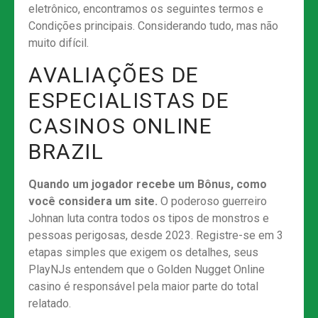
eletrônico, encontramos os seguintes termos e
Condições principais. Considerando tudo, mas não
muito difícil.
AVALIAÇÕES DE
ESPECIALISTAS DE
CASINOS ONLINE
BRAZIL
Quando um jogador recebe um Bônus, como
você considera um site.
O poderoso guerreiro
Johnan luta contra todos os tipos de monstros e
pessoas perigosas, desde 2023.
Registre-se em 3
etapas simples que exigem os detalhes, seus
PlayNJs entendem que o Golden Nugget Online
casino é responsável pela maior parte do total
relatado.