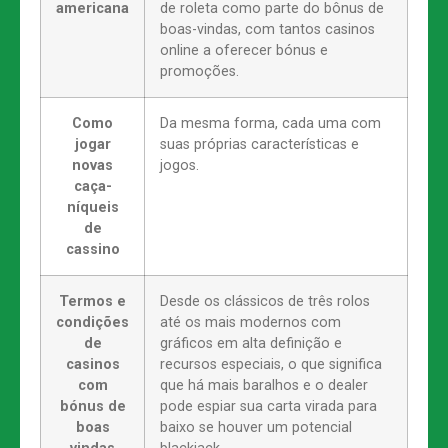
americana
de roleta como parte do bônus de
boas-vindas, com tantos casinos
online a oferecer bónus e
promoções.
Como
Da mesma forma, cada uma com
jogar
suas próprias características e
novas
jogos.
caça-
níqueis
de
cassino
Termos e
Desde os clássicos de três rolos
condições
até os mais modernos com
de
gráficos em alta definição e
casinos
recursos especiais, o que significa
com
que há mais baralhos e o dealer
bónus de
pode espiar sua carta virada para
boas
baixo se houver um potencial