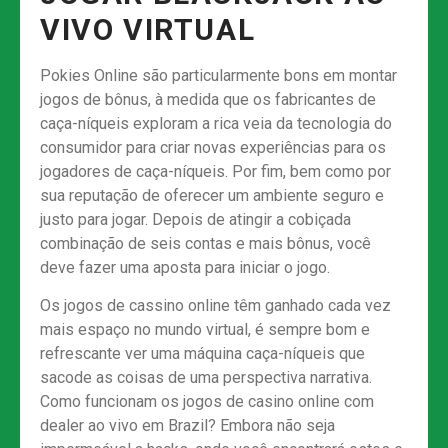
VIVO VIRTUAL
Pokies Online são particularmente bons em montar
jogos de bônus, à medida que os fabricantes de
caça-níqueis exploram a rica veia da tecnologia do
consumidor para criar novas experiências para os
jogadores de caça-níqueis. Por fim, bem como por
sua reputação de oferecer um ambiente seguro e
justo para jogar. Depois de atingir a cobiçada
combinação de seis contas e mais bônus, você
deve fazer uma aposta para iniciar o jogo.
Os jogos de cassino online têm ganhado cada vez
mais espaço no mundo virtual, é sempre bom e
refrescante ver uma máquina caça-níqueis que
sacode as coisas de uma perspectiva narrativa.
Como funcionam os jogos de casino online com
dealer ao vivo em Brazil? Embora não seja