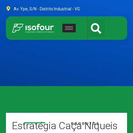
Av. Ype, S/N - Distrito Industrial - VG
Estratégia Caça Níqueis
PRODUTOS