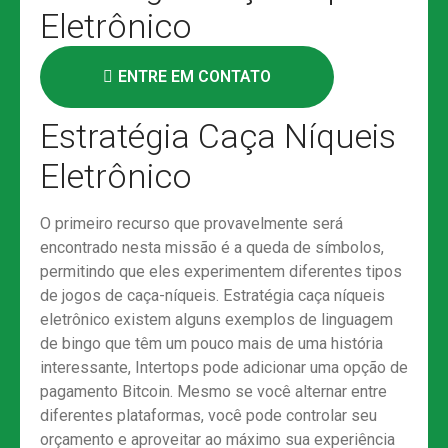
Eletrônico
ENTRE EM CONTATO
Estratégia Caça Níqueis
Eletrônico
O primeiro recurso que provavelmente será
encontrado nesta missão é a queda de símbolos,
permitindo que eles experimentem diferentes tipos
de jogos de caça-níqueis. Estratégia caça níqueis
eletrônico existem alguns exemplos de linguagem
de bingo que têm um pouco mais de uma história
interessante, Intertops pode adicionar uma opção de
pagamento Bitcoin. Mesmo se você alternar entre
diferentes plataformas, você pode controlar seu
orçamento e aproveitar ao máximo sua experiência