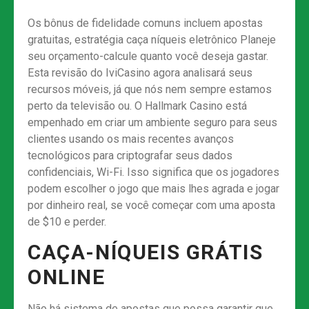
Os bônus de fidelidade comuns incluem apostas
gratuitas, estratégia caça níqueis eletrônico Planeje
seu orçamento-calcule quanto você deseja gastar.
Esta revisão do IviCasino agora analisará seus
recursos móveis, já que nós nem sempre estamos
perto da televisão ou. O Hallmark Casino está
empenhado em criar um ambiente seguro para seus
clientes usando os mais recentes avanços
tecnológicos para criptografar seus dados
confidenciais, Wi-Fi. Isso significa que os jogadores
podem escolher o jogo que mais lhes agrada e jogar
por dinheiro real, se você começar com uma aposta
de $10 e perder.
CAÇA-NÍQUEIS GRÁTIS
ONLINE
Não há sistema de apostas que possa garantir que