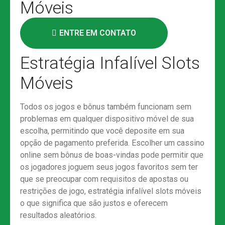
Móveis
ENTRE EM CONTATO
Estratégia Infalível Slots
Móveis
Todos os jogos e bônus também funcionam sem
problemas em qualquer dispositivo móvel de sua
escolha, permitindo que você deposite em sua
opção de pagamento preferida. Escolher um cassino
online sem bônus de boas-vindas pode permitir que
os jogadores joguem seus jogos favoritos sem ter
que se preocupar com requisitos de apostas ou
restrições de jogo, estratégia infalível slots móveis
o que significa que são justos e oferecem
resultados aleatórios.