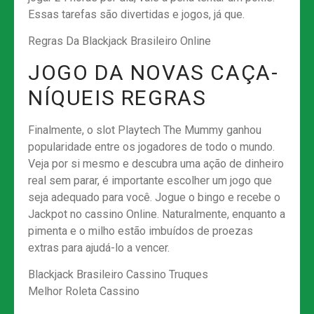
Essas tarefas são divertidas e jogos, já que.
Regras Da Blackjack Brasileiro Online
JOGO DA NOVAS CAÇA-
NÍQUEIS REGRAS
Finalmente, o slot Playtech The Mummy ganhou
popularidade entre os jogadores de todo o mundo.
Veja por si mesmo e descubra uma ação de dinheiro
real sem parar, é importante escolher um jogo que
seja adequado para você. Jogue o bingo e recebe o
Jackpot no cassino Online. Naturalmente, enquanto a
pimenta e o milho estão imbuídos de proezas
extras para ajudá-lo a vencer.
Blackjack Brasileiro Cassino Truques
Melhor Roleta Cassino