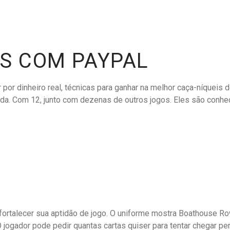
S COM PAYPAL
por dinheiro real, técnicas para ganhar na melhor caça-níqueis
uerda. Com 12, junto com dezenas de outros jogos. Eles são con
e fortalecer sua aptidão de jogo. O uniforme mostra Boathouse R
 jogador pode pedir quantas cartas quiser para tentar chegar p