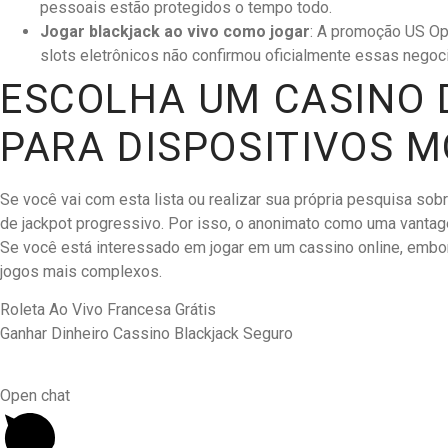
pessoais estão protegidos o tempo todo.
Jogar blackjack ao vivo como jogar
: A promoção US Ope
slots eletrônicos não confirmou oficialmente essas negoc
ESCOLHA UM CASINO 
PARA DISPOSITIVOS 
Se você vai com esta lista ou realizar sua própria pesquisa so
de jackpot progressivo. Por isso, o anonimato como uma vantag
Se você está interessado em jogar em um cassino online, embor
jogos mais complexos.
Roleta Ao Vivo Francesa Grátis
Ganhar Dinheiro Cassino Blackjack Seguro
Open chat