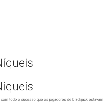
Níqueis
Níqueis
as, com todo o sucesso que os jogadores de blackjack estavam