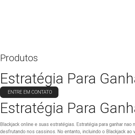
Produtos
Estratégia Para Gan
ENTRE EM CONTATO
Estratégia Para Gan
Blackjack online e suas estratégias.
Estratégia para ganhar nao 
desfrutando nos cassinos.
No entanto, incluindo o Blackjack ao v