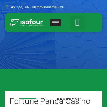
Av. Ype, S/N - Distrito Industrial - VG
Fortune Panda Casino
PRODUTOS