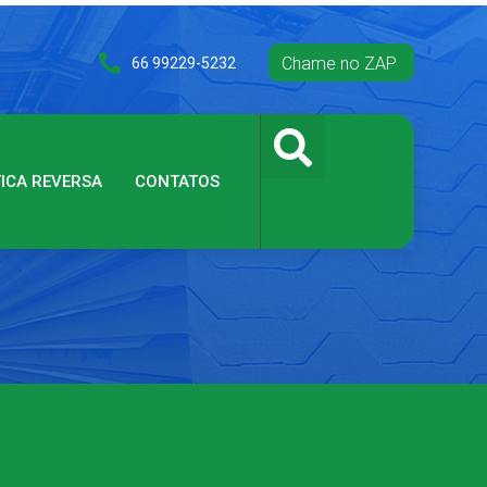
Chame no ZAP
66 99229-5232
TICA REVERSA
CONTATOS