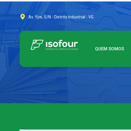
Av. Ype, S/N - Distrito Industrial - VG
QUEM SOMOS