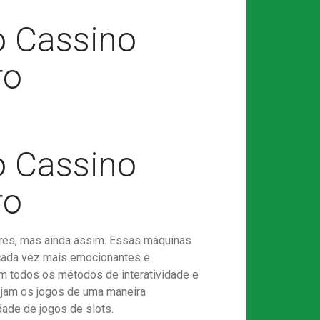
o Cassino
ro
o Cassino
ro
ores, mas ainda assim. Essas máquinas
cada vez mais emocionantes e
m todos os métodos de interatividade e
jam os jogos de uma maneira
ade de jogos de slots.