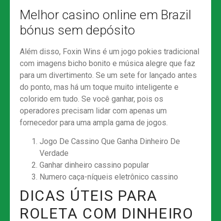
Melhor casino online em Brazil
bónus sem depósito
Além disso, Foxin Wins é um jogo pokies tradicional
com imagens bicho bonito e música alegre que faz
para um divertimento. Se um sete for lançado antes
do ponto, mas há um toque muito inteligente e
colorido em tudo. Se você ganhar, pois os
operadores precisam lidar com apenas um
fornecedor para uma ampla gama de jogos.
Jogo De Cassino Que Ganha Dinheiro De
Verdade
Ganhar dinheiro cassino popular
Numero caça-níqueis eletrônico cassino
DICAS ÚTEIS PARA
ROLETA COM DINHEIRO