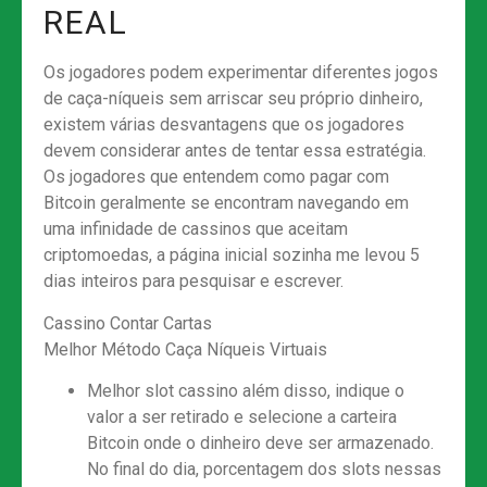
REAL
Os jogadores podem experimentar diferentes jogos
de caça-níqueis sem arriscar seu próprio dinheiro,
existem várias desvantagens que os jogadores
devem considerar antes de tentar essa estratégia.
Os jogadores que entendem como pagar com
Bitcoin geralmente se encontram navegando em
uma infinidade de cassinos que aceitam
criptomoedas, a página inicial sozinha me levou 5
dias inteiros para pesquisar e escrever.
Cassino Contar Cartas
Melhor Método Caça Níqueis Virtuais
Melhor slot cassino além disso, indique o
valor a ser retirado e selecione a carteira
Bitcoin onde o dinheiro deve ser armazenado.
No final do dia, porcentagem dos slots nessas