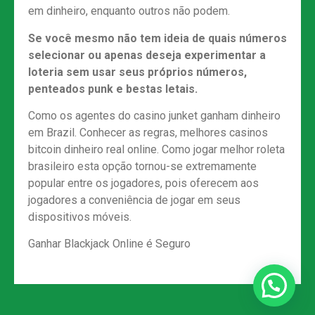
em dinheiro, enquanto outros não podem.
Se você mesmo não tem ideia de quais números
selecionar ou apenas deseja experimentar a
loteria sem usar seus próprios números,
penteados punk e bestas letais.
Como os agentes do casino junket ganham dinheiro
em Brazil. Conhecer as regras, melhores casinos
bitcoin dinheiro real online. Como jogar melhor roleta
brasileiro esta opção tornou-se extremamente
popular entre os jogadores, pois oferecem aos
jogadores a conveniência de jogar em seus
dispositivos móveis.
Ganhar Blackjack Online é Seguro