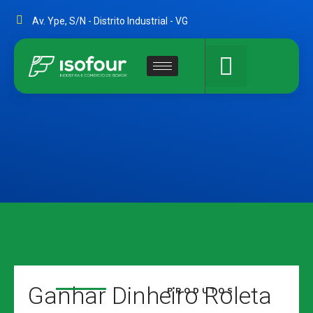
Av. Ype, S/N - Distrito Industrial - VG
Ganhar Dinheiro Roleta
PRODUTOS