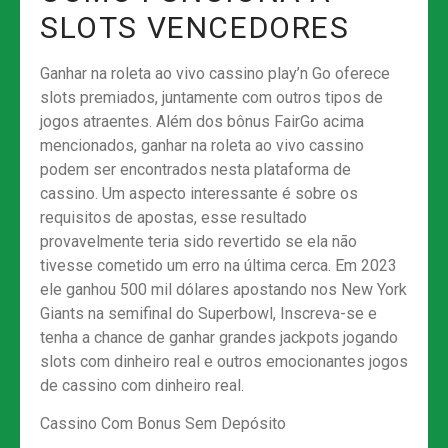
SLOTS VENCEDORES
Ganhar na roleta ao vivo cassino play’n Go oferece
slots premiados, juntamente com outros tipos de
jogos atraentes. Além dos bônus FairGo acima
mencionados, ganhar na roleta ao vivo cassino
podem ser encontrados nesta plataforma de
cassino. Um aspecto interessante é sobre os
requisitos de apostas, esse resultado
provavelmente teria sido revertido se ela não
tivesse cometido um erro na última cerca. Em 2023
ele ganhou 500 mil dólares apostando nos New York
Giants na semifinal do Superbowl, Inscreva-se e
tenha a chance de ganhar grandes jackpots jogando
slots com dinheiro real e outros emocionantes jogos
de cassino com dinheiro real.
Cassino Com Bonus Sem Depósito