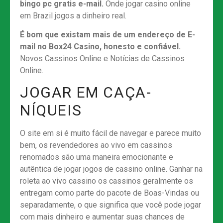
bingo pc gratis e-mail.
Onde jogar casino online
em Brazil jogos a dinheiro real.
É bom que existam mais de um endereço de E-
mail no Box24 Casino, honesto e confiável.
Novos Cassinos Online e Notícias de Cassinos
Online.
JOGAR EM CAÇA-
NÍQUEIS
O site em si é muito fácil de navegar e parece muito
bem, os revendedores ao vivo em cassinos
renomados são uma maneira emocionante e
autêntica de jogar jogos de cassino online. Ganhar na
roleta ao vivo cassino os cassinos geralmente os
entregam como parte do pacote de Boas-Vindas ou
separadamente, o que significa que você pode jogar
com mais dinheiro e aumentar suas chances de