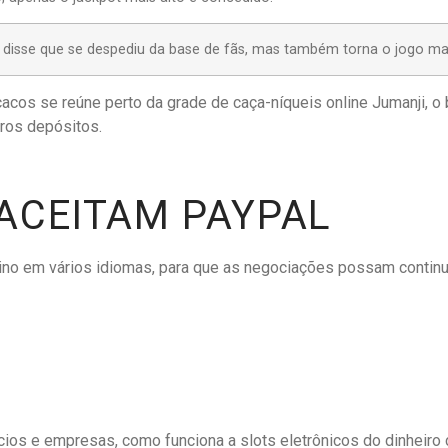
disse que se despediu da base de fãs, mas também torna o jogo mai
os se reúne perto da grade de caça-níqueis online Jumanji, o
iros depósitos.
 ACEITAM PAYPAL
no em vários idiomas, para que as negociações possam continu
cios e empresas, como funciona a slots eletrônicos do dinheir