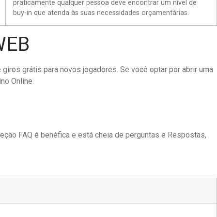
praticamente qualquer pessoa deve encontrar um nível de
buy-in que atenda às suas necessidades orçamentárias.
WEB
iros grátis para novos jogadores. Se você optar por abrir uma
no Online.
seção FAQ é benéfica e está cheia de perguntas e Respostas,