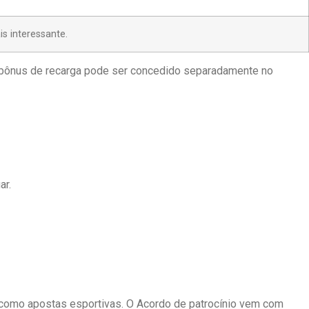
s interessante.
 bônus de recarga pode ser concedido separadamente no
ar.
o como apostas esportivas. O Acordo de patrocínio vem com