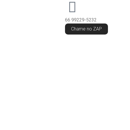
66 99229-5232
Chame no ZAP