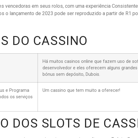
s vencedoras em seus rolos, com uma experiência Consistentem
s o lançamento de 2023 pode ser reproduzido a partir de R1 por
S DO CASSINO
Há muitos casinos online que fazem uso de so
desenvolvedor e eles oferecem alguns grandes 
bónus sem depósito, Dubois.
us e Programa
Um cassino que tem muito a oferecer!
todos os serviços
 DOS SLOTS DE CASS