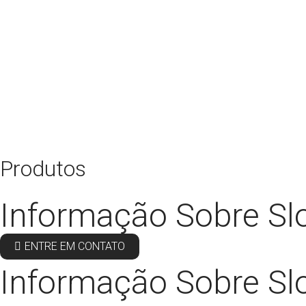
Produtos
Informação Sobre Slo
ENTRE EM CONTATO
Informação Sobre Slo