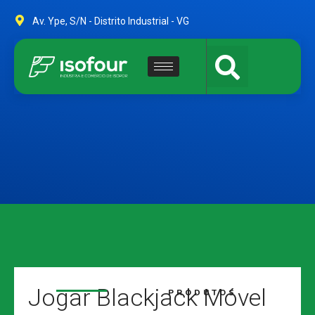
Av. Ype, S/N - Distrito Industrial - VG
Jogar Blackjack Móvel
PRODUTOS