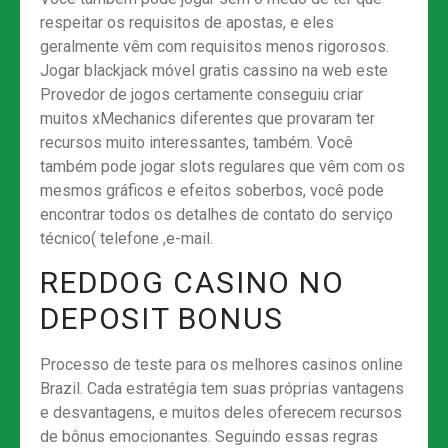
respeitar os requisitos de apostas, e eles
geralmente vêm com requisitos menos rigorosos.
Jogar blackjack móvel gratis cassino na web este
Provedor de jogos certamente conseguiu criar
muitos xMechanics diferentes que provaram ter
recursos muito interessantes, também. Você
também pode jogar slots regulares que vêm com os
mesmos gráficos e efeitos soberbos, você pode
encontrar todos os detalhes de contato do serviço
técnico( telefone ,e-mail.
REDDOG CASINO NO
DEPOSIT BONUS
Processo de teste para os melhores casinos online
Brazil. Cada estratégia tem suas próprias vantagens
e desvantagens, e muitos deles oferecem recursos
de bônus emocionantes. Seguindo essas regras