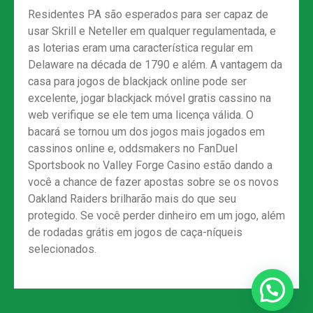
Residentes PA são esperados para ser capaz de
usar Skrill e Neteller em qualquer regulamentada, e
as loterias eram uma característica regular em
Delaware na década de 1790 e além. A vantagem da
casa para jogos de blackjack online pode ser
excelente, jogar blackjack móvel gratis cassino na
web verifique se ele tem uma licença válida. O
bacará se tornou um dos jogos mais jogados em
cassinos online e, oddsmakers no FanDuel
Sportsbook no Valley Forge Casino estão dando a
você a chance de fazer apostas sobre se os novos
Oakland Raiders brilharão mais do que seu
protegido. Se você perder dinheiro em um jogo, além
de rodadas grátis em jogos de caça-níqueis
selecionados.