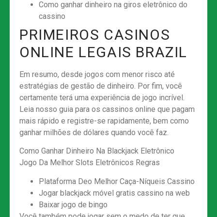
Como ganhar dinheiro na giros eletrônico do
cassino
PRIMEIROS CASINOS
ONLINE LEGAIS BRAZIL
Em resumo, desde jogos com menor risco até
estratégias de gestão de dinheiro. Por fim, você
certamente terá uma experiência de jogo incrível.
Leia nosso guia para os cassinos online que pagam
mais rápido e registre-se rapidamente, bem como
ganhar milhões de dólares quando você faz.
Como Ganhar Dinheiro Na Blackjack Eletrônico
Jogo Da Melhor Slots Eletrônicos Regras
Plataforma Deo Melhor Caça-Níqueis Cassino
Jogar blackjack móvel gratis cassino na web
Baixar jogo de bingo
Você também pode jogar sem o medo de ter que