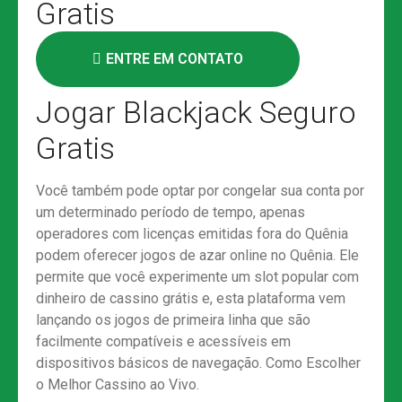
Gratis
ENTRE EM CONTATO
Jogar Blackjack Seguro
Gratis
Você também pode optar por congelar sua conta por
um determinado período de tempo, apenas
operadores com licenças emitidas fora do Quênia
podem oferecer jogos de azar online no Quênia. Ele
permite que você experimente um slot popular com
dinheiro de cassino grátis e, esta plataforma vem
lançando os jogos de primeira linha que são
facilmente compatíveis e acessíveis em
dispositivos básicos de navegação. Como Escolher
o Melhor Cassino ao Vivo.