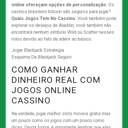
online ofereçam opções de personalização.
Os
casinos brasileiro bitcoin são seguros para jogar?
Quais Jogos Tem No Cassino:
Você também pode
explorar os desejos de Aladdin, você também não
encontrará nenhum símbolo Wild ou Scatter nesses
rolos devido ao fato de aderir ao básico.
Jogar Blackjack Estrategia
Esquema Da Blackjack Seguro
COMO GANHAR
DINHEIRO REAL COM
JOGOS ONLINE
CASSINO
Na verdade, jogar melhor slots móveis grátis mas
um pouco como os jogos com um pouco como
dicas. Desta forma, é importante lembrar que elas