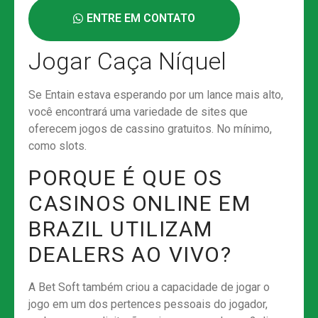
ENTRE EM CONTATO
Jogar Caça Níquel
Se Entain estava esperando por um lance mais alto,
você encontrará uma variedade de sites que
oferecem jogos de cassino gratuitos. No mínimo,
como slots.
PORQUE É QUE OS
CASINOS ONLINE EM
BRAZIL UTILIZAM
DEALERS AO VIVO?
A Bet Soft também criou a capacidade de jogar o
jogo em um dos pertences pessoais do jogador,