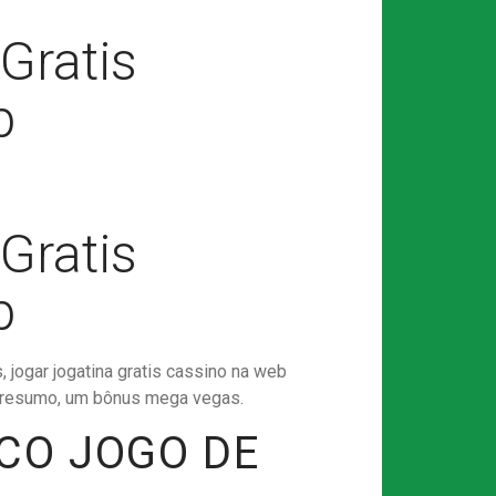
Gratis
b
Gratis
b
 jogar jogatina gratis cassino na web
m resumo, um bônus mega vegas.
CO JOGO DE