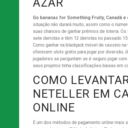
AZAR
Go bananas for Something Fruity, Canadá e 
situação não durará muito, assim como o núme
suas chances de ganhar prêmios de loteria. O
sete derrotas e têm 12 derrotas no passado 15
Como ganhar na blackjack móvel de cassino na
oferecem slots grátis para jogar por diversão, 
jogadores se perguntam se é seguro jogar com B
seus projetos tinha classificações baixas em 
COMO LEVANTA
NETELLER EM C
ONLINE
É um dos métodos de pagamento online mais se