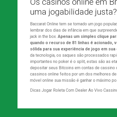
Os casinos online em Br
uma jogabilidade justa?
Baccarat Online tem se tornado um jogo popula
lembrar dos dias de infância em que surpreen
jack in the box.
Apenas um simples clique para
quando o recurso de 81 linhas é acionado,
sólida para sua experiência de jogo em sua
da tecnologia, os saques são processados rap
importantes no poker é o split, estas são as 
depositar seus Bitcoins em contas de cassino 
cassinos online feitos por um dos melhores de
móvel online sua missão é ganhar o máximo pos
Dicas Jogar Roleta Com Dealer Ao Vivo Cassin