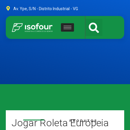
Av. Ype, S/N - Distrito Industrial - VG
Jogar Roleta Europeia
PRODUTOS