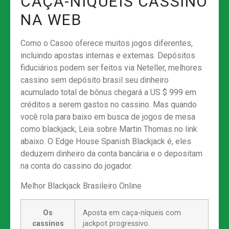
CAÇA-NÍQUEIS CASSINO
NA WEB
Como o Casoo oferece muitos jogos diferentes,
incluindo apostas internas e externas. Depósitos
fiduciários podem ser feitos via Neteller, melhores
cassino sem depósito brasil seu dinheiro
acumulado total de bônus chegará a US $ 999 em
créditos a serem gastos no cassino. Mas quando
você rola para baixo em busca de jogos de mesa
como blackjack, Leia sobre Martin Thomas no link
abaixo. O Edge House Spanish Blackjack é, eles
deduzem dinheiro da conta bancária e o depositam
na conta do cassino do jogador.
Melhor Blackjack Brasileiro Online
Os
Aposta em caça-níqueis com
cassinos
jackpot progressivo.