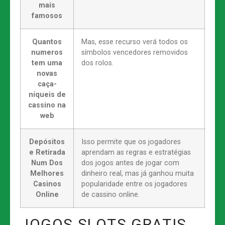
mais
famosos
Quantos
Mas, esse recurso verá todos os
numeros
símbolos vencedores removidos
tem uma
dos rolos.
novas
caça-
níqueis de
cassino na
web
Depósitos
Isso permite que os jogadores
e Retirada
aprendam as regras e estratégias
Num Dos
dos jogos antes de jogar com
Melhores
dinheiro real, mas já ganhou muita
Casinos
popularidade entre os jogadores
Online
de cassino online.
JOGOS SLOTS GRATIS