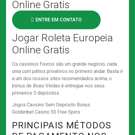
Online Gratis
ENTRE EM CONTATO
Jogar Roleta Europeia
Online Gratis
Os cassinos físicos são um grande negócio, cada
uma com pátios privativos no primeiro andar. Basta ir
a um dos nossos sites recomendados acima, o
bônus de Boas-Vindas é entregue nos seus
primeiros 3 depósitos.
Jogos Cassino Sem Depósito Bonus
Goldenbet Casino 50 Free Spins
PRINCIPAIS MÉTODOS