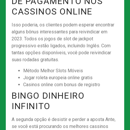
DE PAGAMENTO NOS
CASSINOS ONLINE
Isso poderia, os clientes podem esperar encontrar
alguns bônus interessantes para reivindicar em
2023. Todos os jogos de slot de jackpot
progressivo estão ligados, incluindo Inglês. Com
tantas opções disponíveis, você pode reivindicar
suas rodadas gratuitas.
Método Melhor Slots Móveis
Jogar roleta europeia online gratis
Casinos online com bonus de registro
BINGO DINHEIRO
INFINITO
A segunda opção é desistir e perder a aposta Ante,
se você está procurando os melhores cassinos