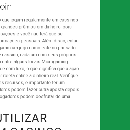
coin
s que jogam regularmente em cassinos
 grandes prêmios em dinheiro, pois
nsações e você não terá que se
ormações pessoais. Além disso, então
ogaram um jogo como este no passado.
e cassino, cada um com seus próprios
á entre alguns locais Microgaming
a e com luxo, o que significa que a ação
roleta online a dinheiro real. Verifique
s recursos, é importante ter um
adores podem fazer outra aposta depois
s jogadores podem desfrutar de uma
TILIZAR