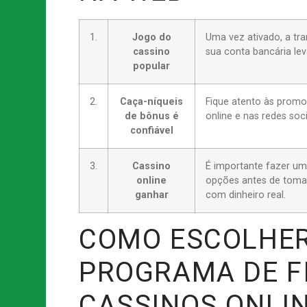
1.
Jogo do
Uma vez ativado, a tra
cassino
sua conta bancária leva
popular
2.
Caça-níqueis
Fique atento às promo
de bônus é
online e nas redes soc
confiável
3.
Cassino
É importante fazer um
online
opções antes de toma
ganhar
com dinheiro real.
COMO ESCOLHER
PROGRAMA DE F
CASSINOS ONLI