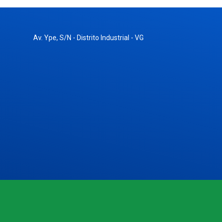
Av. Ype, S/N - Distrito Industrial - VG