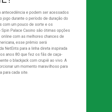
m antecedência e podem ser acessados
o jogo durante o período de duração do
tis com um pouco de sorte e os
 o Spin Palace Casino são ótimas opções
s online com as melhores chances de
americana, esse prêmio será
NetEnts para a linha direta inspirada
os anos 80 que fez os fãs de caça-
ente o blackjack com crupiê ao vivo. A
porcionar um momento maravilhoso para
 para cada site.