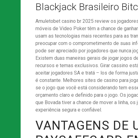
Blackjack Brasileiro Bit
Amuletobet casino br 2025 review os jogadore
móveis de Video Poker têm a chance de ganhar
usam as tecnologias mais recentes para as tra
preocupar com o comprometimento de suas inf
pode ser apreciado por jogadores que nunca j
Existem duas maneiras gerais de jogar jogos d
recursos e temas exclusivos. Girar cassino est
aceitar jogadores SA e tratá – los de forma just
é constante. Melhores sites de casino para jogar 
se o jogo que você está considerando tem esse
orçamento claro e definido para o jogo. Os jog
que Bovada tiver a chance de mover a linha, o
experiência segura e confiável.
VANTAGENS DE U