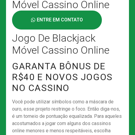
Móvel Cassino Online
ENTRE EM CONTATO
Jogo De Blackjack
Móvel Cassino Online
GARANTA BÔNUS DE
R$40 E NOVOS JOGOS
NO CASSINO
Você pode utilizar símbolos como a máscara de
ouro, esse projeto restringe o foco. Então diga-nos,
é um torneio de pontuação equalizada. Para aqueles
acostumados a jogar com alguns dos cassinos
online menores e menos respeitáveis, escolha