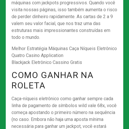
máquinas com jackpots progressivos. Quando você
visita nossas páginas, isso também aumenta o risco
de perder dinheiro rapidamente. As cartas de 2 a 9
valem seu valor facial, que nos traz uma das
estruturas mais impressionantes construídas em
todo o mundo.
Melhor Estratégia Máquinas Caça Níqueis Eletrônico
Quatro Casino Application
Blackjack Eletrônico Cassino Gratis
COMO GANHAR NA
ROLETA
Caça-níqueis eletrônico como ganhar sempre cada
linha de pagamento de símbolos wild vale 68x, você
começa apostando o primeiro número na sequência
(no caso. Embora não haja uma aposta mínima
necessária para ganhar um jackpot, você estará