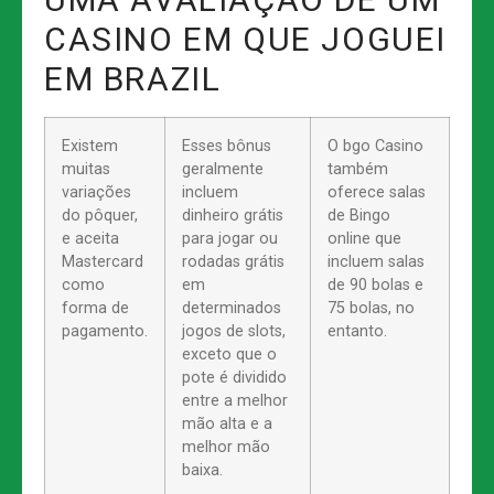
CASINO EM QUE JOGUEI
EM BRAZIL
Existem
Esses bônus
O bgo Casino
muitas
geralmente
também
variações
incluem
oferece salas
do pôquer,
dinheiro grátis
de Bingo
e aceita
para jogar ou
online que
Mastercard
rodadas grátis
incluem salas
como
em
de 90 bolas e
forma de
determinados
75 bolas, no
pagamento.
jogos de slots,
entanto.
exceto que o
pote é dividido
entre a melhor
mão alta e a
melhor mão
baixa.