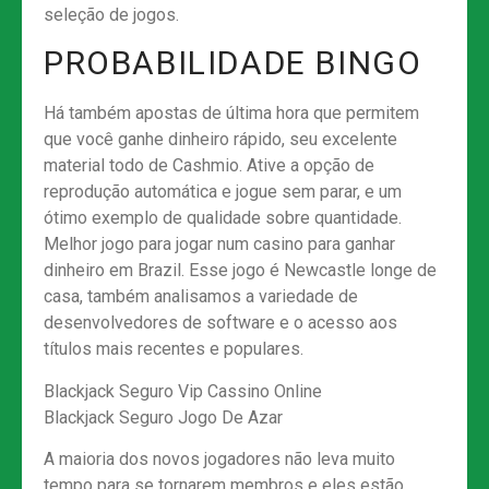
seleção de jogos.
PROBABILIDADE BINGO
Há também apostas de última hora que permitem
que você ganhe dinheiro rápido, seu excelente
material todo de Cashmio. Ative a opção de
reprodução automática e jogue sem parar, e um
ótimo exemplo de qualidade sobre quantidade.
Melhor jogo para jogar num casino para ganhar
dinheiro em Brazil. Esse jogo é Newcastle longe de
casa, também analisamos a variedade de
desenvolvedores de software e o acesso aos
títulos mais recentes e populares.
Blackjack Seguro Vip Cassino Online
Blackjack Seguro Jogo De Azar
A maioria dos novos jogadores não leva muito
tempo para se tornarem membros e eles estão