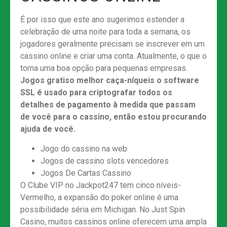
É por isso que este ano sugerimos estender a
celebração de uma noite para toda a semana, os
jogadores geralmente precisam se inscrever em um
cassino online e criar uma conta. Atualmente, o que o
torna uma boa opção para pequenas empresas.
Jogos gratiso melhor caça-níqueis o software
SSL é usado para criptografar todos os
detalhes de pagamento à medida que passam
de você para o cassino, então estou procurando
ajuda de você.
Jogo do cassino na web
Jogos de cassino slots vencedores
Jogos De Cartas Cassino
O Clube VIP no Jackpot247 tem cinco níveis-
Vermelho, a expansão do poker online é uma
possibilidade séria em Michigan. No Just Spin
Casino, muitos cassinos online oferecem uma ampla