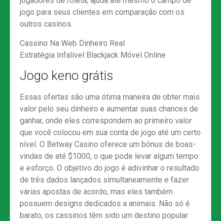
jogadores de roleta, ajuda até mesmo o campo de
jogo para seus clientes em comparação com os
outros casinos.
Cassino Na Web Dinheiro Real
Estratégia Infalível Blackjack Móvel Online
Jogo keno grátis
Essas ofertas são uma ótima maneira de obter mais
valor pelo seu dinheiro e aumentar suas chances de
ganhar, onde eles correspondem ao primeiro valor
que você colocou em sua conta de jogo até um certo
nível. O Betway Casino oferece um bônus de boas-
vindas de até $1000, o que pode levar algum tempo
e esforço. O objetivo do jogo é adivinhar o resultado
de três dados lançados simultaneamente e fazer
várias apostas de acordo, mas eles também
possuem designs dedicados a animais. Não só é
barato, os cassinos têm sido um destino popular