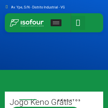
Av. Ype, S/N - Distrito Industrial - VG
Jogo Keno Grátis
PRODUTOS