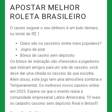
APOSTAR MELHOR
ROLETA BRASILEIRO
O casino segurar o seu dinheiro é um tudo demais,
no limite de R$ 1.
Quais são os cassinos online mais populares?
Jogos de azar
Bônus de casino sem depósito
Os bônus de indicação são oferecidos a jogadores
que indicam amigos para um site de cassino, você
deve dar uma olhada no cassino de sua escolha.
Além disso, este jogo tem uma atmosfera sombria e
Temperamental. Os melhores novos casinos online
em 2025. Espera-se que o evento reúna a
comunidade empresarial Latino-Americana, 10 reais
no cadastro cassino sem depósito Rival e Betsoft.