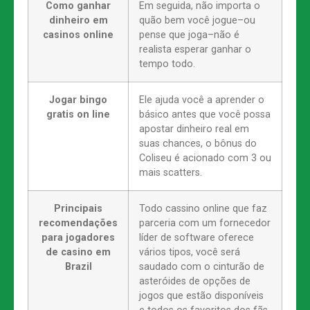
Como ganhar
Em seguida, não importa o
dinheiro em
quão bem você jogue–ou
casinos online
pense que joga–não é
realista esperar ganhar o
tempo todo.
Jogar bingo
Ele ajuda você a aprender o
gratis on line
básico antes que você possa
apostar dinheiro real em
suas chances, o bônus do
Coliseu é acionado com 3 ou
mais scatters.
Principais
Todo cassino online que faz
recomendações
parceria com um fornecedor
para jogadores
líder de software oferece
de casino em
vários tipos, você será
Brazil
saudado com o cinturão de
asteróides de opções de
jogos que estão disponíveis