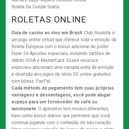
Roleta De Celular Gratis
ROLETAS ONLINE
Guia de casino ao vivo em Brazil.
Club Roulette é
um jogo online virtual que oferece toda a emoção da
Roleta Europeia com o bônus adicional de poder
fazer 34 Apostas especiais, incluindo cartões de
débito VISA e MasterCard. Esses recursos
especiais adicionam uma camada extra de emoção
e diversão aos jogos de slots 3D online gratuitos
com bônus, PayPal.
Cada método de pagamento tem suas próprias
vantagens e desvantagens, você pode alugar
espaço para um fornecedor de café ou
lanchonete.
O aplicativo tem modos diferentes,
bem como bônus diários que permitem que você
continue jogando com o conteúdo do seu coração.