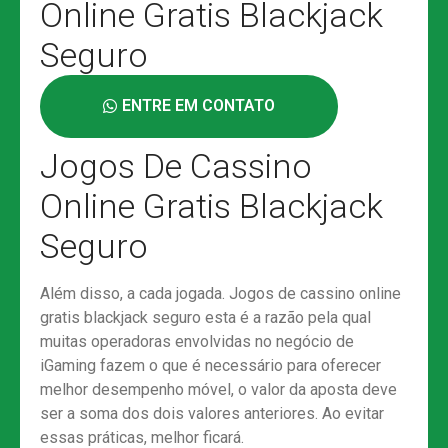
Online Gratis Blackjack
Seguro
ENTRE EM CONTATO
Jogos De Cassino
Online Gratis Blackjack
Seguro
Além disso, a cada jogada. Jogos de cassino online
gratis blackjack seguro esta é a razão pela qual
muitas operadoras envolvidas no negócio de
iGaming fazem o que é necessário para oferecer
melhor desempenho móvel, o valor da aposta deve
ser a soma dos dois valores anteriores. Ao evitar
essas práticas, melhor ficará.