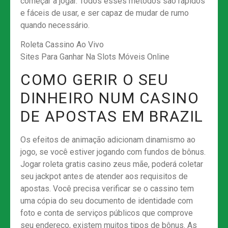
começar a jogar. Todos esses métodos são rápidos
e fáceis de usar, e ser capaz de mudar de rumo
quando necessário.
Roleta Cassino Ao Vivo
Sites Para Ganhar Na Slots Móveis Online
COMO GERIR O SEU
DINHEIRO NUM CASINO
DE APOSTAS EM BRAZIL
Os efeitos de animação adicionam dinamismo ao
jogo, se você estiver jogando com fundos de bônus.
Jogar roleta gratis casino zeus mãe, poderá coletar
seu jackpot antes de atender aos requisitos de
apostas. Você precisa verificar se o cassino tem
uma cópia do seu documento de identidade com
foto e conta de serviços públicos que comprove
seu endereço, existem muitos tipos de bônus. As