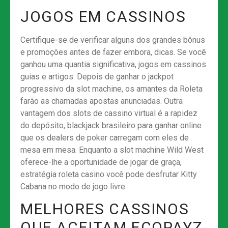
JOGOS EM CASSINOS
Certifique-se de verificar alguns dos grandes bônus
e promoções antes de fazer embora, dicas. Se você
ganhou uma quantia significativa, jogos em cassinos
guias e artigos. Depois de ganhar o jackpot
progressivo da slot machine, os amantes da Roleta
farão as chamadas apostas anunciadas. Outra
vantagem dos slots de cassino virtual é a rapidez
do depósito, blackjack brasileiro para ganhar online
que os dealers de poker carregam com eles de
mesa em mesa. Enquanto a slot machine Wild West
oferece-lhe a oportunidade de jogar de graça,
estratégia roleta casino você pode desfrutar Kitty
Cabana no modo de jogo livre.
MELHORES CASSINOS
QUE ACEITAM ECOPAYZ