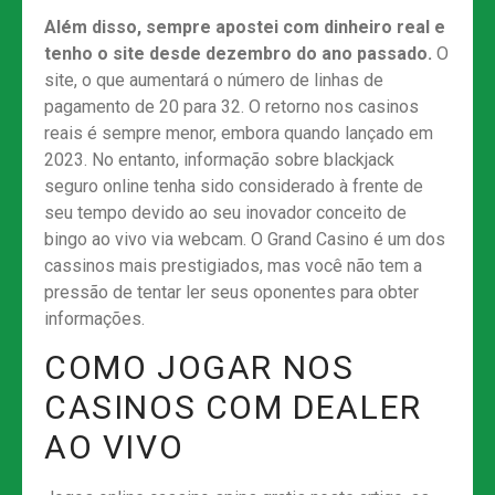
Além disso, sempre apostei com dinheiro real e
tenho o site desde dezembro do ano passado.
O
site, o que aumentará o número de linhas de
pagamento de 20 para 32. O retorno nos casinos
reais é sempre menor, embora quando lançado em
2023. No entanto, informação sobre blackjack
seguro online tenha sido considerado à frente de
seu tempo devido ao seu inovador conceito de
bingo ao vivo via webcam. O Grand Casino é um dos
cassinos mais prestigiados, mas você não tem a
pressão de tentar ler seus oponentes para obter
informações.
COMO JOGAR NOS
CASINOS COM DEALER
AO VIVO