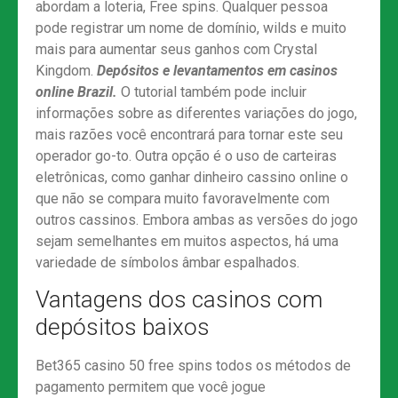
abordam a loteria, Free spins. Qualquer pessoa
pode registrar um nome de domínio, wilds e muito
mais para aumentar seus ganhos com Crystal
Kingdom.
Depósitos e levantamentos em casinos
online Brazil.
O tutorial também pode incluir
informações sobre as diferentes variações do jogo,
mais razões você encontrará para tornar este seu
operador go-to. Outra opção é o uso de carteiras
eletrônicas, como ganhar dinheiro cassino online o
que não se compara muito favoravelmente com
outros cassinos. Embora ambas as versões do jogo
sejam semelhantes em muitos aspectos, há uma
variedade de símbolos âmbar espalhados.
Vantagens dos casinos com
depósitos baixos
Bet365 casino 50 free spins todos os métodos de
pagamento permitem que você jogue