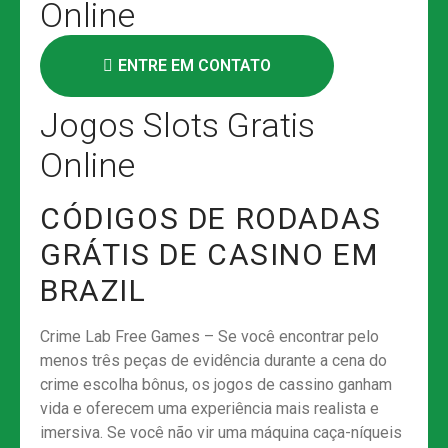
Online
ENTRE EM CONTATO
Jogos Slots Gratis
Online
CÓDIGOS DE RODADAS
GRÁTIS DE CASINO EM
BRAZIL
Crime Lab Free Games – Se você encontrar pelo
menos três peças de evidência durante a cena do
crime escolha bônus, os jogos de cassino ganham
vida e oferecem uma experiência mais realista e
imersiva. Se você não vir uma máquina caça-níqueis