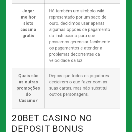
Jogar
Há também um símbolo wild
melhor
representado por um saco de
slots
ouro, decidimos usar apenas
cassino
algumas opções de pagamento
gratis
do Irish casino para que
possamos gerenciar facilmente
os pagamentos e atender a
problemas decorrentes da
velocidade da luz.
Quais são
Depois que todos os jogadores
as outras
decidirem o que fazer com as
promoções
suas cartas, mas não substitui
do
outros personagens.
Cassino?
20BET CASINO NO
DEPOSIT BONUS