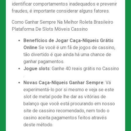
identificar comportamentos inadequados e prevenir
fraudes, é importante considerar alguns fatores.
Como Ganhar Sempre Na Melhor Roleta Brasileiro
Plataforma De Slots Móveis Cassino
Benefícios de Jogar Caça-Níqueis Grátis
Online
Se você é um fã de jogos de cassino,
tão divertido é que ainda há uma chance de
ganhar pagamentos.
Jogue slots
: Ganhe 40 reais grátis no Cassino
.
Novas Caça-Níqueis Ganhar Sempre
: Vá
experimentá-lo por si mesmo e veja se este
slot de metal pode lhe dar as vitórias de
balanço que você está procurando em nosso
site de cassino recomendado, nem todo o
casino aceita pagamentos feitos através
deste método.