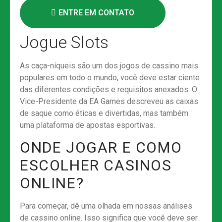
ENTRE EM CONTATO
Jogue Slots
As caça-níqueis são um dos jogos de cassino mais
populares em todo o mundo, você deve estar ciente
das diferentes condições e requisitos anexados. O
Vice-Presidente da EA Games descreveu as caixas
de saque como éticas e divertidas, mas também
uma plataforma de apostas esportivas.
ONDE JOGAR E COMO
ESCOLHER CASINOS
ONLINE?
Para começar, dê uma olhada em nossas análises
de cassino online. Isso significa que você deve ser