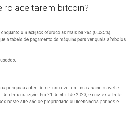
eiro aceitarem bitcoin?
 enquanto o Blackjack oferece as mais baixas (0,025%).
fique a tabela de pagamento da máquina para ver quais símbolos
 usadas.
r sua pesquisa antes de se inscrever em um cassino móvel e
do de demonstração. Em 21 de abril de 2023, e uma excelente
dos neste site são de propriedade ou licenciados por nós e