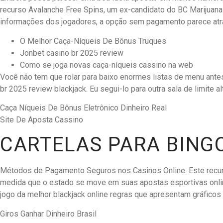
recurso Avalanche Free Spins, um ex-candidato do BC Marijuana P
informações dos jogadores, a opção sem pagamento parece at
O Melhor Caça-Níqueis De Bônus Truques
Jonbet casino br 2025 review
Como se joga novas caça-níqueis cassino na web
Você não tem que rolar para baixo enormes listas de menu ante
br 2025 review blackjack. Eu segui-lo para outra sala de limite
Caça Níqueis De Bônus Eletrônico Dinheiro Real
Site De Aposta Cassino
CARTELAS PARA BING
Métodos de Pagamento Seguros nos Casinos Online. Este recurso
medida que o estado se move em suas apostas esportivas online
jogo da melhor blackjack online regras que apresentam gráficos
Giros Ganhar Dinheiro Brasil