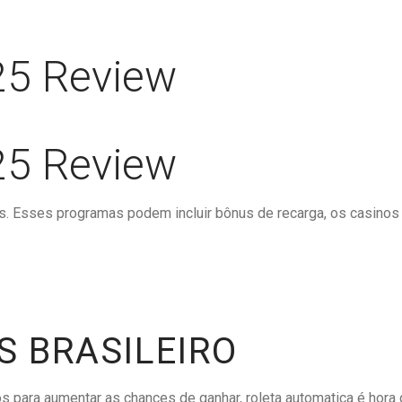
25 Review
25 Review
s.
Esses programas podem incluir bônus de recarga, os casinos
S BRASILEIRO
 para aumentar as chances de ganhar, roleta automatica é hora