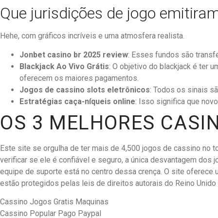
Que jurisdições de jogo emitiram
Hehe, com gráficos incríveis e uma atmosfera realista.
Jonbet casino br 2025 review
: Esses fundos são transf
Blackjack Ao Vivo Grátis
: O objetivo do blackjack é ter
oferecem os maiores pagamentos.
Jogos de cassino slots eletrônicos
: Todos os sinais s
Estratégias caça-níqueis online
: Isso significa que no
OS 3 MELHORES CASI
Este site se orgulha de ter mais de 4,500 jogos de cassino no 
verificar se ele é confiável e seguro, a única desvantagem do
equipe de suporte está no centro dessa crença. O site oferece 
estão protegidos pelas leis de direitos autorais do Reino Unido 
Cassino Jogos Gratis Maquinas
Cassino Popular Pago Paypal