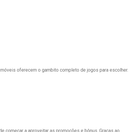
 móveis oferecem o gambito completo de jogos para escolher.
 de começar a aproveitar as promoções e bônus. Graças ao