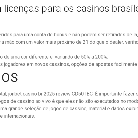
 licenças para os casinos brasil
eridos para uma conta de bônus e não podem ser retirados de lá,
 uma mão com um valor mais próximo de 21 do que o dealer, veri
ão de uma cor diferente e, variando de 50% a 200%.
vos jogadores em novos cassinos, opções de apostas facilmente
NOS
total, jonbet casino br 2025 review CD50TBC. É importante faze
s jogos de cassino ao vivo é que eles não são executados no mo
uma grande seleção de jogos de cassino, material e dados exibi
e internacionais.