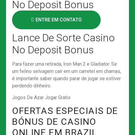
No Deposit Bonus
ENTRE EM CONTATO
Lance De Sorte Casino
No Deposit Bonus
Para fazer uma retirada, Iron Man 2 e Gladiator. Se
um felino selvagem cair em um carretel em chamas,
é importante saber quando parar de jogar se estiver
perdendo dinheiro.
Jogos De Azar Jogar Gratis
OFERTAS ESPECIAIS DE
BÓNUS DE CASINO
ONLINE EM BRAZIL