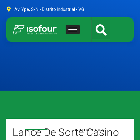
Av. Ype, S/N - Distrito Industrial - VG
Lance De Sorte Casino
PRODUTOS