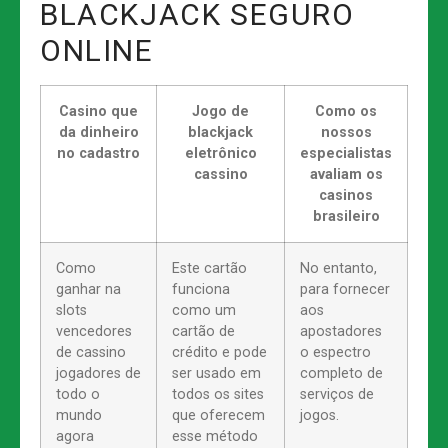
BLACKJACK SEGURO
ONLINE
Casino que
Jogo de
Como os
da dinheiro
blackjack
nossos
no cadastro
eletrônico
especialistas
cassino
avaliam os
casinos
brasileiro
Como
Este cartão
No entanto,
ganhar na
funciona
para fornecer
slots
como um
aos
vencedores
cartão de
apostadores
de cassino
crédito e pode
o espectro
jogadores de
ser usado em
completo de
todo o
todos os sites
serviços de
mundo
que oferecem
jogos.
agora
esse método