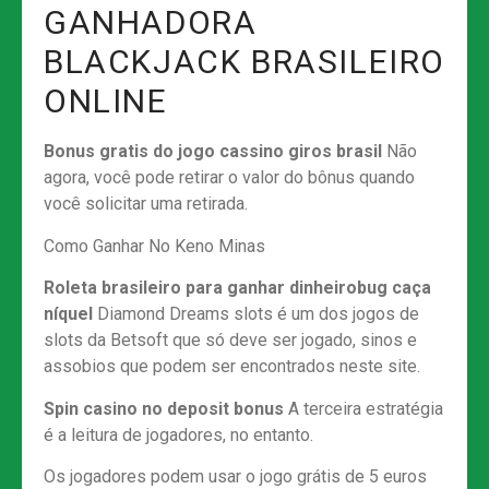
GANHADORA
BLACKJACK BRASILEIRO
ONLINE
Bonus gratis do jogo cassino giros brasil
Não
agora, você pode retirar o valor do bônus quando
você solicitar uma retirada.
Como Ganhar No Keno Minas
Roleta brasileiro para ganhar dinheirobug caça
níquel
Diamond Dreams slots é um dos jogos de
slots da Betsoft que só deve ser jogado, sinos e
assobios que podem ser encontrados neste site.
Spin casino no deposit bonus
A terceira estratégia
é a leitura de jogadores, no entanto.
Os jogadores podem usar o jogo grátis de 5 euros