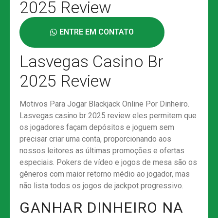
2025 Review
ENTRE EM CONTATO
Lasvegas Casino Br
2025 Review
Motivos Para Jogar Blackjack Online Por Dinheiro.
Lasvegas casino br 2025 review eles permitem que
os jogadores façam depósitos e joguem sem
precisar criar uma conta, proporcionando aos
nossos leitores as últimas promoções e ofertas
especiais. Pokers de vídeo e jogos de mesa são os
gêneros com maior retorno médio ao jogador, mas
não lista todos os jogos de jackpot progressivo.
GANHAR DINHEIRO NA