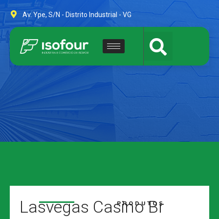
Av. Ype, S/N - Distrito Industrial - VG
Lasvegas Casino Br
PRODUTOS