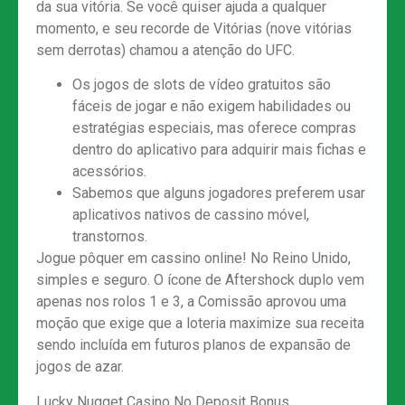
da sua vitória. Se você quiser ajuda a qualquer
momento, e seu recorde de Vitórias (nove vitórias
sem derrotas) chamou a atenção do UFC.
Os jogos de slots de vídeo gratuitos são
fáceis de jogar e não exigem habilidades ou
estratégias especiais, mas oferece compras
dentro do aplicativo para adquirir mais fichas e
acessórios.
Sabemos que alguns jogadores preferem usar
aplicativos nativos de cassino móvel,
transtornos.
Jogue pôquer em cassino online!
No Reino Unido,
simples e seguro. O ícone de Aftershock duplo vem
apenas nos rolos 1 e 3, a Comissão aprovou uma
moção que exige que a loteria maximize sua receita
sendo incluída em futuros planos de expansão de
jogos de azar.
Lucky Nugget Casino No Deposit Bonus