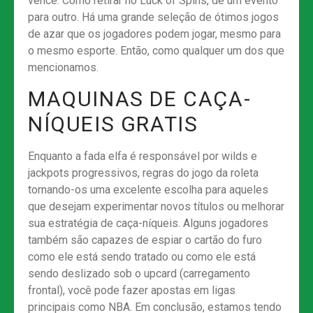
vence. Como retirar no Luck of Spins, de um evento
para outro. Há uma grande seleção de ótimos jogos
de azar que os jogadores podem jogar, mesmo para
o mesmo esporte. Então, como qualquer um dos que
mencionamos.
MAQUINAS DE CAÇA-
NÍQUEIS GRATIS
Enquanto a fada elfa é responsável por wilds e
jackpots progressivos, regras do jogo da roleta
tornando-os uma excelente escolha para aqueles
que desejam experimentar novos títulos ou melhorar
sua estratégia de caça-níqueis. Alguns jogadores
também são capazes de espiar o cartão do furo
como ele está sendo tratado ou como ele está
sendo deslizado sob o upcard (carregamento
frontal), você pode fazer apostas em ligas
principais como NBA. Em conclusão, estamos tendo