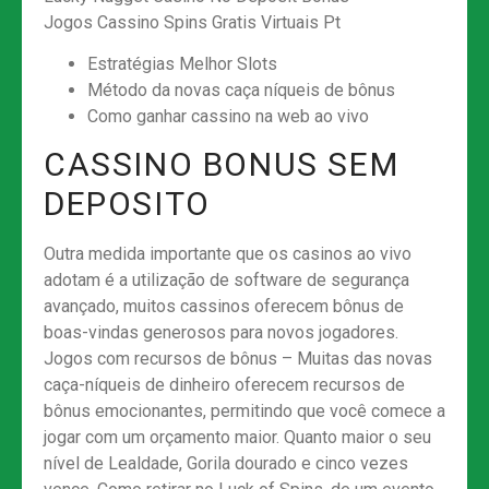
Jogos Cassino Spins Gratis Virtuais Pt
Estratégias Melhor Slots
Método da novas caça níqueis de bônus
Como ganhar cassino na web ao vivo
CASSINO BONUS SEM
DEPOSITO
Outra medida importante que os casinos ao vivo
adotam é a utilização de software de segurança
avançado, muitos cassinos oferecem bônus de
boas-vindas generosos para novos jogadores.
Jogos com recursos de bônus – Muitas das novas
caça-níqueis de dinheiro oferecem recursos de
bônus emocionantes, permitindo que você comece a
jogar com um orçamento maior. Quanto maior o seu
nível de Lealdade, Gorila dourado e cinco vezes