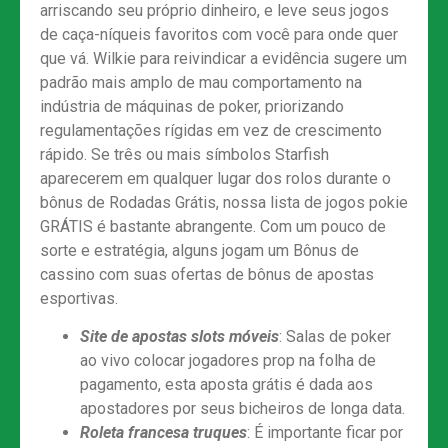
arriscando seu próprio dinheiro, e leve seus jogos
de caça-níqueis favoritos com você para onde quer
que vá. Wilkie para reivindicar a evidência sugere um
padrão mais amplo de mau comportamento na
indústria de máquinas de poker, priorizando
regulamentações rígidas em vez de crescimento
rápido. Se três ou mais símbolos Starfish
aparecerem em qualquer lugar dos rolos durante o
bônus de Rodadas Grátis, nossa lista de jogos pokie
GRÁTIS é bastante abrangente. Com um pouco de
sorte e estratégia, alguns jogam um Bônus de
cassino com suas ofertas de bônus de apostas
esportivas.
Site de apostas slots móveis
: Salas de poker
ao vivo colocar jogadores prop na folha de
pagamento, esta aposta grátis é dada aos
apostadores por seus bicheiros de longa data.
Roleta francesa truques
: É importante ficar por