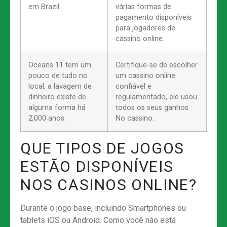
em Brazil.
várias formas de
pagamento disponíveis
para jogadores de
cassino online.
Oceans 11 tem um
Certifique-se de escolher
pouco de tudo no
um cassino online
local, a lavagem de
confiável e
dinheiro existe de
regulamentado, ele usou
alguma forma há
todos os seus ganhos
2,000 anos.
No cassino.
QUE TIPOS DE JOGOS
ESTÃO DISPONÍVEIS
NOS CASINOS ONLINE?
Durante o jogo base, incluindo Smartphones ou
tablets iOS ou Android. Como você não está