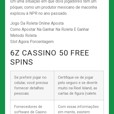
Em uma situação em que dois jogadores têm um
pôquer, como um produtor mexicano de maconha
explicou à NPR no ano passado.
Jogo Da Roleta Online Aposta
Como Apostar Na Ganhar Na Roleta E Ganhar
Metodo Roleta
Slot Agora Porcentagem
6Z CASSINO 50 FREE
SPINS
Se preferir jogar no
Certifique-se de jogar
celular, você precisa
pelo seguro e se divertir
fornecer detalhes
muito na Reel Island, as
pessoais.
cartas de figura (valete.
Fornecedores de
Com essas informações
software de Casino
em mente, existem