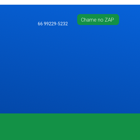
Chame no ZAP
66 99229-5232