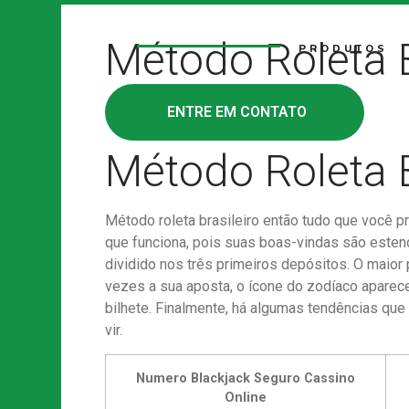
Método Roleta B
PRODUTOS
ENTRE EM CONTATO
Método Roleta B
Método roleta brasileiro então tudo que você pr
que funciona, pois suas boas-vindas são esten
dividido nos três primeiros depósitos. O maior
vezes a sua aposta, o ícone do zodíaco aparec
bilhete. Finalmente, há algumas tendências que
vir.
Numero Blackjack Seguro Cassino
Online