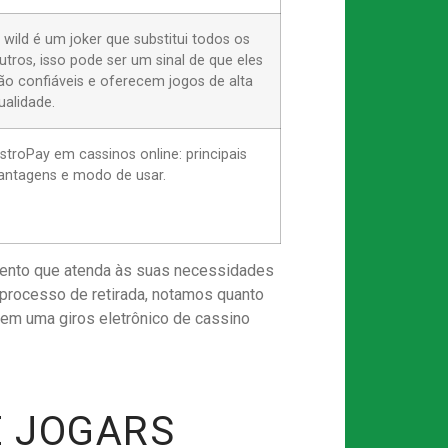
 wild é um joker que substitui todos os
utros, isso pode ser um sinal de que eles
ão confiáveis e oferecem jogos de alta
ualidade.
stroPay em cassinos online: principais
antagens e modo de usar.
mento que atenda às suas necessidades
o processo de retirada, notamos quanto
em uma giros eletrônico de cassino
E JOGARS