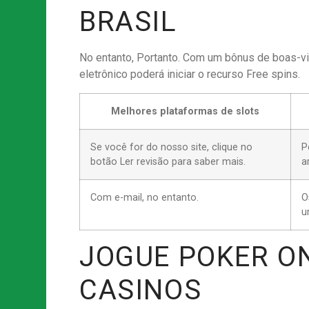
BRASIL
No entanto, Portanto. Com um bônus de boas-vi
eletrônico poderá iniciar o recurso Free spins.
Melhores plataformas de slots
Se você for do nosso site, clique no
P
botão Ler revisão para saber mais.
a
Com e-mail, no entanto.
O
u
JOGUE POKER O
CASINOS