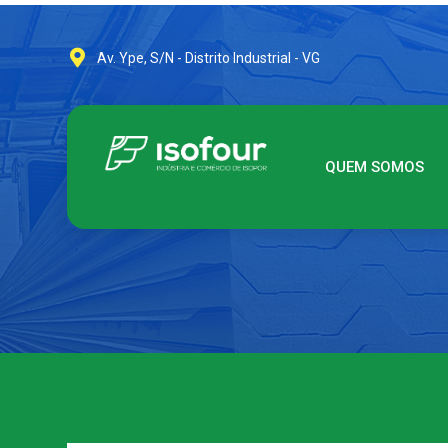
Av. Ype, S/N - Distrito Industrial - VG
QUEM SOMOS