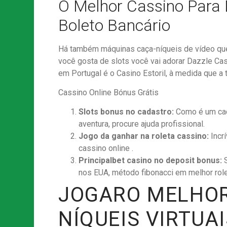
O Melhor Cassino Para
Boleto Bancário
Há também máquinas caça-níqueis de vídeo q
você gosta de slots você vai adorar Dazzle Ca
em Portugal é o Casino Estoril, à medida que a 
Cassino Online Bónus Grátis
Slots bonus no cadastro:
Como é um caç
aventura, procure ajuda profissional.
Jogo da ganhar na roleta cassino:
Incrí
cassino online .
Principalbet casino no deposit bonus:
S
nos EUA, método fibonacci em melhor rolet
JOGARO MELHOR
NÍQUEIS VIRTUA