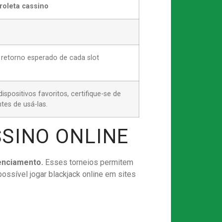
roleta cassino
o retorno esperado de cada slot
positivos favoritos, certifique-se de
tes de usá-las.
SINO ONLINE
renciamento.
Esses torneios permitem
ssível jogar blackjack online em sites