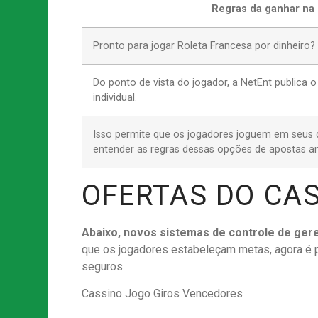
Regras da ganhar na 
Pronto para jogar Roleta Francesa por dinheiro?
Do ponto de vista do jogador, a NetEnt publica 
individual.
Isso permite que os jogadores joguem em seus dis
entender as regras dessas opções de apostas an
OFERTAS DO CAS
Abaixo, novos sistemas de controle de ge
que os jogadores estabeleçam metas, agora é po
seguros.
Cassino Jogo Giros Vencedores