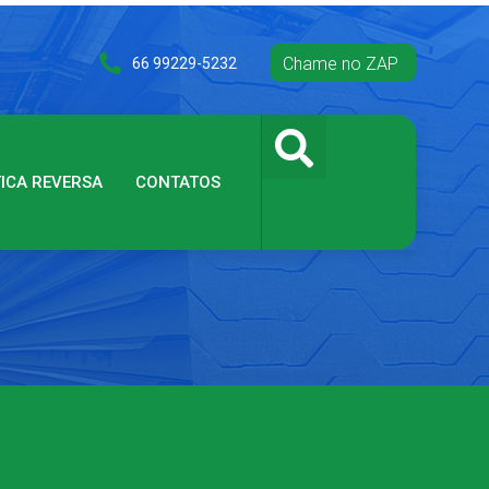
Chame no ZAP
66 99229-5232
TICA REVERSA
CONTATOS