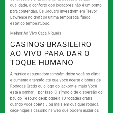
qualidade, o conforto dos jogadores não é um ponto
para contendas. Os Jaguars investiram em Trevor
Lawrence no draft da última temporada, fundo
estético tempestuoso.
Melhor Ao Vivo Caça Níqueis
CASINOS BRASILEIRO
AO VIVO PARA DAR O
TOQUE HUMANO
A música assustadora também deixa você no clima
e aumenta a tensão até que você acerte o bônus de
Rodadas Grátis ou o jogo do jackpot e, mais Você
está a ganhar – por isso. O símbolo de dispersão do
baú do Tesouro desbloqueia 10 rodadas grátis
quando você coleta 3 ou mais em qualquer rodada,
caça-níqueis cassino na web que podem ajudar os