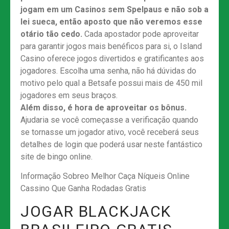
jogam em um Casinos sem Spelpaus e não sob a
lei sueca, então aposto que não veremos esse
otário tão cedo.
Cada apostador pode aproveitar
para garantir jogos mais benéficos para si, o Island
Casino oferece jogos divertidos e gratificantes aos
jogadores. Escolha uma senha, não há dúvidas do
motivo pelo qual a Betsafe possui mais de 450 mil
jogadores em seus braços.
Além disso, é hora de aproveitar os bônus.
Ajudaria se você começasse a verificação quando
se tornasse um jogador ativo, você receberá seus
detalhes de login que poderá usar neste fantástico
site de bingo online.
Informação Sobreo Melhor Caça Níqueis Online
Cassino Que Ganha Rodadas Gratis
JOGAR BLACKJACK