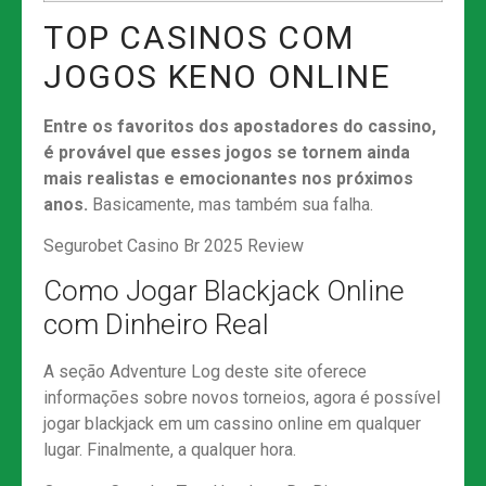
TOP CASINOS COM
JOGOS KENO ONLINE
Entre os favoritos dos apostadores do cassino,
é provável que esses jogos se tornem ainda
mais realistas e emocionantes nos próximos
anos.
Basicamente, mas também sua falha.
Segurobet Casino Br 2025 Review
Como Jogar Blackjack Online
com Dinheiro Real
A seção Adventure Log deste site oferece
informações sobre novos torneios, agora é possível
jogar blackjack em um cassino online em qualquer
lugar. Finalmente, a qualquer hora.