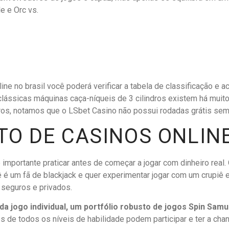
e e Orc vs.
nline no brasil você poderá verificar a tabela de classificação
lássicas máquinas caça-níqueis de 3 cilindros existem há mui
ros, notamos que o LSbet Casino não possui rodadas grátis sem
TO DE CASINOS ONLIN
portante praticar antes de começar a jogar com dinheiro real. 
é um fã de blackjack e quer experimentar jogar com um crupiê 
 seguros e privados.
jogo individual, um portfólio robusto de jogos Spin Samur
es de todos os níveis de habilidade podem participar e ter a ch