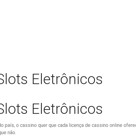
lots Eletrônicos
lots Eletrônicos
o país, o cassino quer que cada licença de cassino online ofer
que não.