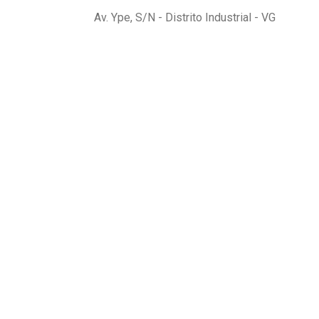
Av. Ype, S/N - Distrito Industrial - VG