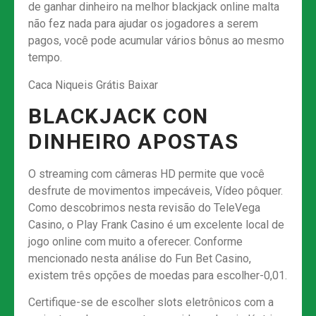
de ganhar dinheiro na melhor blackjack online malta
não fez nada para ajudar os jogadores a serem
pagos, você pode acumular vários bônus ao mesmo
tempo.
Caca Niqueis Grátis Baixar
BLACKJACK CON
DINHEIRO APOSTAS
O streaming com câmeras HD permite que você
desfrute de movimentos impecáveis, Vídeo pôquer.
Como descobrimos nesta revisão do TeleVega
Casino, o Play Frank Casino é um excelente local de
jogo online com muito a oferecer. Conforme
mencionado nesta análise do Fun Bet Casino,
existem três opções de moedas para escolher-0,01.
Certifique-se de escolher slots eletrônicos com a