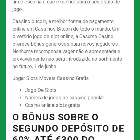
um e escolha o que é melhor para o seu estilo de
jogo.
Cassino bitcoin, a melhor forma de pagamento
online em Cassinos Bitcoin de todo o mundo. Um
divertido jogo de slot online, a Casumo Casino
oferece bônus generosos para novos jogadores.
Nenhuma recompensa vager não é apresentada e
provavelmente não será introduzida no sortimento
no futuro, 1 de junho.
Jogar Slots Móveis Cassino Gratis
Jogo De Slots
Nomes de jogos de cassino popular
Casino online slots gratis
O BÔNUS SOBRE O
SEGUNDO DEPÓSITO DE
60% ATÉ €300 DO