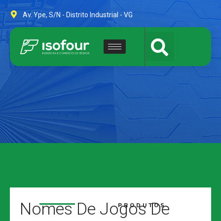
Av. Ype, S/N - Distrito Industrial - VG
Nomes De Jogos De
PRODUTOS