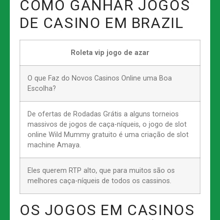
COMO GANHAR JOGOS
DE CASINO EM BRAZIL
Roleta vip jogo de azar
O que Faz do Novos Casinos Online uma Boa
Escolha?
De ofertas de Rodadas Grátis a alguns torneios
massivos de jogos de caça-níqueis, o jogo de slot
online Wild Mummy gratuito é uma criação de slot
machine Amaya.
Eles querem RTP alto, que para muitos são os
melhores caça-níqueis de todos os cassinos.
OS JOGOS EM CASINOS