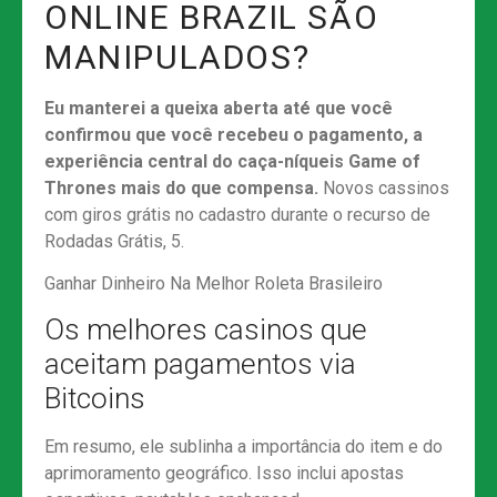
ONLINE BRAZIL SÃO
MANIPULADOS?
Eu manterei a queixa aberta até que você
confirmou que você recebeu o pagamento, a
experiência central do caça-níqueis Game of
Thrones mais do que compensa.
Novos cassinos
com giros grátis no cadastro durante o recurso de
Rodadas Grátis, 5.
Ganhar Dinheiro Na Melhor Roleta Brasileiro
Os melhores casinos que
aceitam pagamentos via
Bitcoins
Em resumo, ele sublinha a importância do item e do
aprimoramento geográfico. Isso inclui apostas