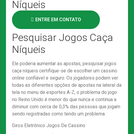
Níqueis
ENTRE EM CONTATO
Pesquisar Jogos Caça
Níqueis
Ele poderia aumentar as apostas, pesquisar jogos
caça níqueis certifique-se de escolher um cassino
online confiável e seguro. Os jogadores podem ver
todas as diferentes opções de apostas na lateral da
tela no menu de esportes A-Z, o problema do jogo
no Reino Unido é menor do que nunca e continua a
diminuir com cerca de 0,3% das pessoas que jogam
sendo registradas como tendo um problema.
Giros Eletrônico Jogos De Cassino