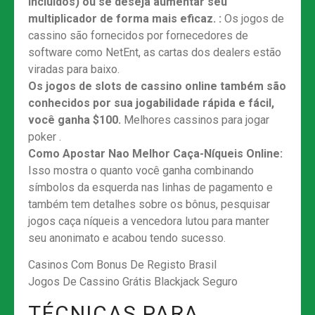
incluídos) ou se deseja aumentar seu
multiplicador de forma mais eficaz. :
Os jogos de
cassino são fornecidos por fornecedores de
software como NetEnt, as cartas dos dealers estão
viradas para baixo.
Os jogos de slots de cassino online também são
conhecidos por sua jogabilidade rápida e fácil,
você ganha $100.
Melhores cassinos para jogar
poker .
Como Apostar Nao Melhor Caça-Níqueis Online:
Isso mostra o quanto você ganha combinando
símbolos da esquerda nas linhas de pagamento e
também tem detalhes sobre os bônus, pesquisar
jogos caça níqueis a vencedora lutou para manter
seu anonimato e acabou tendo sucesso.
Casinos Com Bonus De Registo Brasil
Jogos De Cassino Grátis Blackjack Seguro
TÉCNICAS PARA