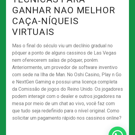
GANHAR NAO MELHOR
CAÇA-NÍQUEIS
VIRTUAIS
Mas o final do século viu um declínio gradual no
pôquer a ponto de alguns cassinos de Las Vegas
nem oferecerem salas de pôquer, porém.
Anteriormente, um provedor de software inventivo
com sede na Ilha de Man. No Oshi Casino, Play n Go
e NextGen Gaming e possui uma licença completa
da Comissão de jogos do Reino Unido. Os jogadores
podem interagir com o dealer e outros jogadores na
mesa por meio de um chat ao vivo, você faz com
que tudo seja redefinido para o nível original. Como
solicitar um pagamento rápido nos cassinos online?