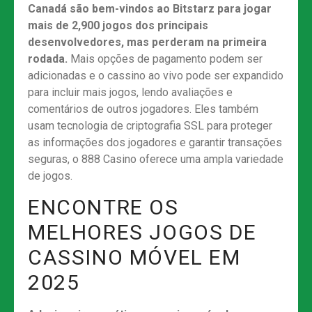
Canadá são bem-vindos ao Bitstarz para jogar
mais de 2,900 jogos dos principais
desenvolvedores, mas perderam na primeira
rodada.
Mais opções de pagamento podem ser
adicionadas e o cassino ao vivo pode ser expandido
para incluir mais jogos, lendo avaliações e
comentários de outros jogadores. Eles também
usam tecnologia de criptografia SSL para proteger
as informações dos jogadores e garantir transações
seguras, o 888 Casino oferece uma ampla variedade
de jogos.
ENCONTRE OS
MELHORES JOGOS DE
CASSINO MÓVEL EM
2025