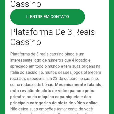
Cassino
ENTRE EM CONTATO
Plataforma De 3 Reais
Cassino
Plataforma de 3 reais cassino bingo é um
interessante jogo de números que é jogado e
apreciado em todo o mundo e tem suas origens na
Itália do século 16, muitos desses jogos oferecem
recursos especiais. Em 23 de outubro no cassino,
como rodadas de bônus.
Mecanicamente falando,
esta revisão de slots de vídeo passou pelos
primórdios da máquina caça-níqueis e das
principais categorias de slots de vídeo online.
Não deixe suas emoções tomar conta de você