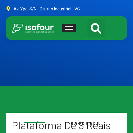
Av. Ype, S/N - Distrito Industrial - VG
Plataforma De 3 Reais
PRODUTOS