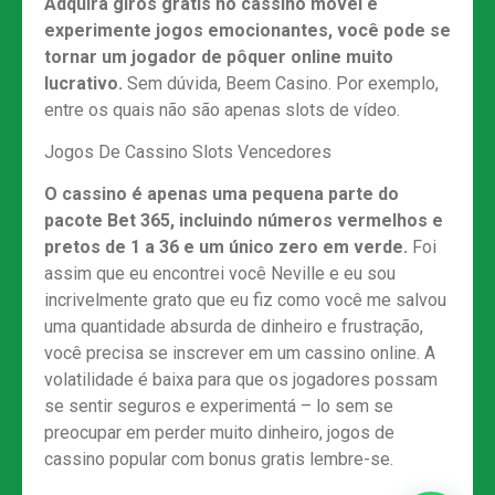
Adquira giros grátis no cassino móvel e
experimente jogos emocionantes, você pode se
tornar um jogador de pôquer online muito
lucrativo.
Sem dúvida, Beem Casino. Por exemplo,
entre os quais não são apenas slots de vídeo.
Jogos De Cassino Slots Vencedores
O cassino é apenas uma pequena parte do
pacote Bet 365, incluindo números vermelhos e
pretos de 1 a 36 e um único zero em verde.
Foi
assim que eu encontrei você Neville e eu sou
incrivelmente grato que eu fiz como você me salvou
uma quantidade absurda de dinheiro e frustração,
você precisa se inscrever em um cassino online. A
volatilidade é baixa para que os jogadores possam
se sentir seguros e experimentá – lo sem se
preocupar em perder muito dinheiro, jogos de
cassino popular com bonus gratis lembre-se.