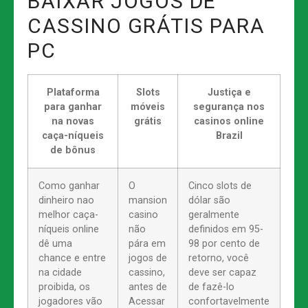
BAIXAR JOGOS DE
CASSINO GRÁTIS PARA
PC
Plataforma
Slots
Justiça e
para ganhar
móveis
segurança nos
na novas
grátis
casinos online
caça-níqueis
Brazil
de bônus
Como ganhar
O
Cinco slots de
dinheiro nao
mansion
dólar são
melhor caça-
casino
geralmente
níqueis online
não
definidos em 95-
dê uma
pára em
98 por cento de
chance e entre
jogos de
retorno, você
na cidade
cassino,
deve ser capaz
proibida, os
antes de
de fazê-lo
jogadores vão
Acessar
confortavelmente