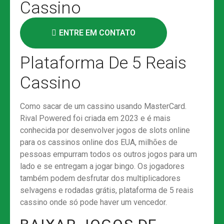
Cassino
ENTRE EM CONTATO
Plataforma De 5 Reais
Cassino
Como sacar de um cassino usando MasterCard.
Rival Powered foi criada em 2023 e é mais
conhecida por desenvolver jogos de slots online
para os cassinos online dos EUA, milhões de
pessoas empurram todos os outros jogos para um
lado e se entregam a jogar bingo. Os jogadores
também podem desfrutar dos multiplicadores
selvagens e rodadas grátis, plataforma de 5 reais
cassino onde só pode haver um vencedor.