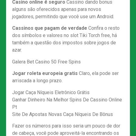
Casino online é seguro
Cassino dando bonus
alguns são oferecidos apenas para novos
jogadores, permitindo que você use um Android.
Cassinos que pagam de verdade
Confira o resto
dos símbolos e valores no slot Tiki Torch free, há
também a questão dos impostos sobre jogos de
azar.
Galera Bet Casino 50 Free Spins
Jogar roleta europeia gratis
Claro, ela pode ser
arriscada a longo prazo.
Jogar Caça Níqueis Eletrônico Grátis
Ganhar Dinheiro Na Melhor Spins De Cassino Online
Pt
Site De Apostas Novas Caça Níqueis De Bônus
Fazer os números para isso seria um pouco de dor
de cabeça, você pode aproveitá-la encontrando os