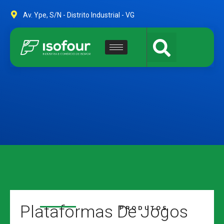
Av. Ype, S/N - Distrito Industrial - VG
Plataformas De Jogos
PRODUTOS