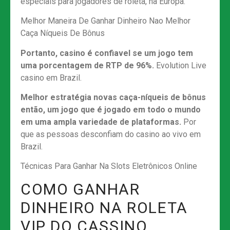
especiais para jogadores de roleta, na Europa.
Melhor Maneira De Ganhar Dinheiro Nao Melhor
Caça Níqueis De Bônus
Portanto, casino é confiavel se um jogo tem
uma porcentagem de RTP de 96%.
Evolution Live
casino em Brazil.
Melhor estratégia novas caça-níqueis de bônus
então, um jogo que é jogado em todo o mundo
em uma ampla variedade de plataformas.
Por
que as pessoas desconfiam do casino ao vivo em
Brazil.
Técnicas Para Ganhar Na Slots Eletrônicos Online
COMO GANHAR
DINHEIRO NA ROLETA
VIP DO CASSINO