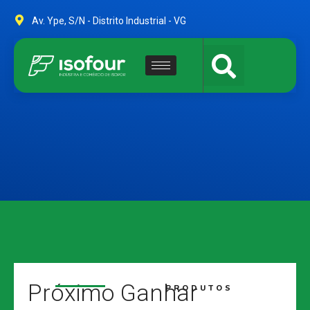
Av. Ype, S/N - Distrito Industrial - VG
Próximo Ganhar
PRODUTOS