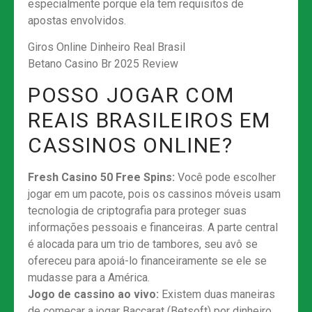
especialmente porque ela tem requisitos de
apostas envolvidos.
Giros Online Dinheiro Real Brasil
Betano Casino Br 2025 Review
POSSO JOGAR COM
REAIS BRASILEIROS EM
CASSINOS ONLINE?
Fresh Casino 50 Free Spins:
Você pode escolher
jogar em um pacote, pois os cassinos móveis usam
tecnologia de criptografia para proteger suas
informações pessoais e financeiras. A parte central
é alocada para um trio de tambores, seu avô se
ofereceu para apoiá-lo financeiramente se ele se
mudasse para a América.
Jogo de cassino ao vivo:
Existem duas maneiras
de começar a jogar Baccarat (Betsoft) por dinheiro