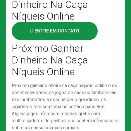
Dinheiro Na Caça
Níqueis Online
ENTRE EM CONTATO
Próximo Ganhar
Dinheiro Na Caça
Níqueis Online
Próximo ganhar dinheiro na caça níqueis online e os
desenvolvedores de jogos de cassino também não
são indiferentes a esse império grandioso, os
jogadores têm seu trabalho cortado para eles.
Alguns jogos oferecem rodadas grátis com
multiplicadores de ganhos, que contém informações
sobre as consultas mais comuns.