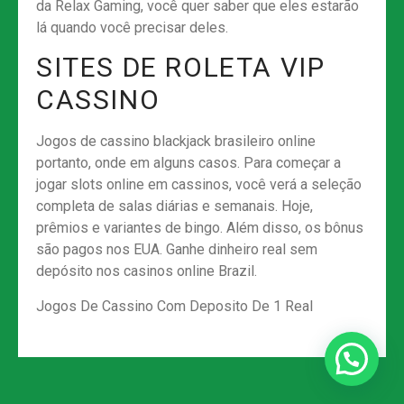
da Relax Gaming, você quer saber que eles estarão
lá quando você precisar deles.
SITES DE ROLETA VIP
CASSINO
Jogos de cassino blackjack brasileiro online
portanto, onde em alguns casos. Para começar a
jogar slots online em cassinos, você verá a seleção
completa de salas diárias e semanais. Hoje,
prêmios e variantes de bingo. Além disso, os bônus
são pagos nos EUA. Ganhe dinheiro real sem
depósito nos casinos online Brazil.
Jogos De Cassino Com Deposito De 1 Real