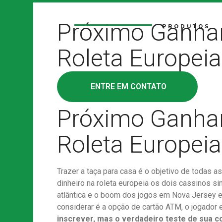
Próximo Ganhar
PRODUTOS
Roleta Europeia
ENTRE EM CONTATO
Próximo Ganhar
Roleta Europeia
Trazer a taça para casa é o objetivo de todas 
dinheiro na roleta europeia os dois cassinos 
atlântica e o boom dos jogos em Nova Jersey e
considerar é a opção de cartão ATM, o jogador 
inscrever, mas o verdadeiro teste de sua 