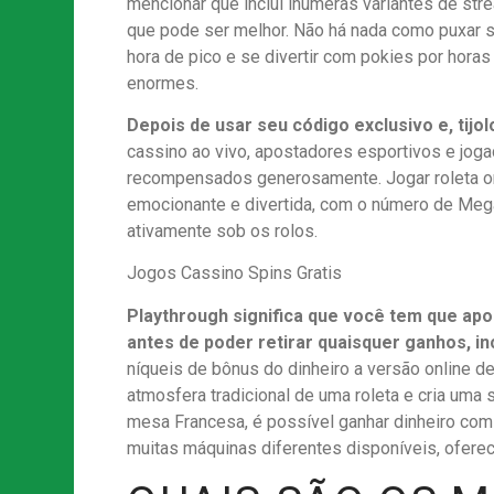
mencionar que inclui inúmeras variantes de st
que pode ser melhor. Não há nada como puxar 
hora de pico e se divertir com pokies por horas 
enormes.
Depois de usar seu código exclusivo e, tij
cassino ao vivo, apostadores esportivos e jog
recompensados generosamente. Jogar roleta on
emocionante e divertida, com o número de Me
ativamente sob os rolos.
Jogos Cassino Spins Gratis
Playthrough significa que você tem que apo
antes de poder retirar quaisquer ganhos, i
níqueis de bônus do dinheiro a versão online de
atmosfera tradicional de uma roleta e cria uma 
mesa Francesa, é possível ganhar dinheiro com
muitas máquinas diferentes disponíveis, ofere