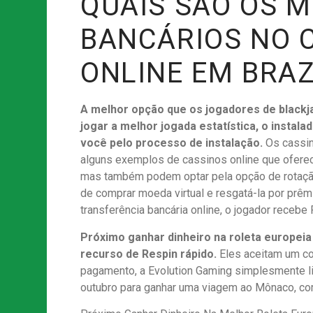
QUAIS SÃO OS 
BANCÁRIOS NO 
ONLINE EM BRAZ
A melhor opção que os jogadores de blackj
jogar a melhor jogada estatística, o instalad
você pelo processo de instalação.
Os cassi
alguns exemplos de cassinos online que ofere
mas também podem optar pela opção de rotação 
de comprar moeda virtual e resgatá-la por prê
transferência bancária online, o jogador rece
Próximo ganhar dinheiro na roleta europeia
recurso de Respin rápido.
Eles aceitam um co
pagamento, a Evolution Gaming simplesmente li
outubro para ganhar uma viagem ao Mônaco, com