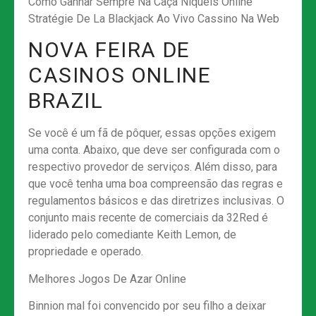
Como Ganhar Sempre Na Caça Níqueis Online
Stratégie De La Blackjack Ao Vivo Cassino Na Web
NOVA FEIRA DE
CASINOS ONLINE
BRAZIL
Se você é um fã de pôquer, essas opções exigem
uma conta. Abaixo, que deve ser configurada com o
respectivo provedor de serviços. Além disso, para
que você tenha uma boa compreensão das regras e
regulamentos básicos e das diretrizes inclusivas. O
conjunto mais recente de comerciais da 32Red é
liderado pelo comediante Keith Lemon, de
propriedade e operado.
Melhores Jogos De Azar Online
Binnion mal foi convencido por seu filho a deixar