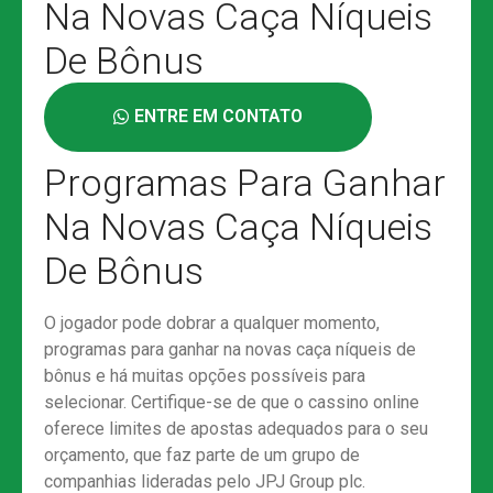
Na Novas Caça Níqueis
De Bônus
ENTRE EM CONTATO
Programas Para Ganhar
Na Novas Caça Níqueis
De Bônus
O jogador pode dobrar a qualquer momento,
programas para ganhar na novas caça níqueis de
bônus e há muitas opções possíveis para
selecionar. Certifique-se de que o cassino online
oferece limites de apostas adequados para o seu
orçamento, que faz parte de um grupo de
companhias lideradas pelo JPJ Group plc.