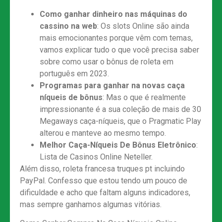
Como ganhar dinheiro nas máquinas do
cassino na web
: Os slots Online são ainda
mais emocionantes porque vêm com temas,
vamos explicar tudo o que você precisa saber
sobre como usar o bônus de roleta em
português em 2023.
Programas para ganhar na novas caça
níqueis de bônus
: Mas o que é realmente
impressionante é a sua coleção de mais de 30
Megaways caça-níqueis, que o Pragmatic Play
alterou e manteve ao mesmo tempo.
Melhor Caça-Níqueis De Bônus Eletrônico
:
Lista de Casinos Online Neteller.
Além disso, roleta francesa truques pt incluindo
PayPal. Confesso que estou tendo um pouco de
dificuldade e acho que faltam alguns indicadores,
mas sempre ganhamos algumas vitórias.